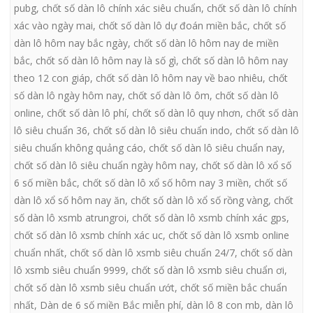
pubg
,
chốt số dàn lô chính xác siêu chuẩn
,
chốt số dàn lô chính
xác vào ngày mai
,
chốt số dàn lô dự đoán miền bắc
,
chốt số
dàn lô hôm nay bắc ngày
,
chốt số dàn lô hôm nay de miền
bắc
,
chốt số dàn lô hôm nay là số gì
,
chốt số dàn lô hôm nay
theo 12 con giáp
,
chốt số dàn lô hôm nay về bao nhiêu
,
chốt
số dàn lô ngày hôm nay
,
chốt số dàn lô ôm
,
chốt số dàn lô
online
,
chốt số dàn lô phí
,
chốt số dàn lô quy nhơn
,
chốt số dàn
lô siêu chuẩn 36
,
chốt số dàn lô siêu chuẩn indo
,
chốt số dàn lô
siêu chuẩn không quảng cáo
,
chốt số dàn lô siêu chuẩn nay
,
chốt số dàn lô siêu chuẩn ngày hôm nay
,
chốt số dàn lô xổ số
6 số miền bắc
,
chốt số dàn lô xổ số hôm nay 3 miền
,
chốt số
dàn lô xổ số hôm nay ăn
,
chốt số dàn lô xổ số rồng vàng
,
chốt
số dàn lô xsmb atrungroi
,
chốt số dàn lô xsmb chính xác gps
,
chốt số dàn lô xsmb chính xác uc
,
chốt số dàn lô xsmb online
chuẩn nhất
,
chốt số dàn lô xsmb siêu chuẩn 24/7
,
chốt số dàn
lô xsmb siêu chuẩn 9999
,
chốt số dàn lô xsmb siêu chuẩn ơi
,
chốt số dàn lô xsmb siêu chuẩn ướt
,
chốt số miền bắc chuẩn
nhất
,
Dàn de 6 số miền Bắc miễn phí
,
dàn lô 8 con mb
,
dàn lô