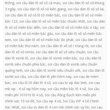
thông
,
soi cầu dàn lô xổ số cà mau
,
soi cầu dàn lô xổ số khung
3 ngày
,
soi cầu dàn lô xổ số kiên giang
,
soi cầu dàn lô xổ số lai
,
soi cầu dàn lô xổ số lô tô miền bắc
,
soi cầu dàn lô xổ số miền
bắc 123
,
soi cầu dàn lô xổ số miền bắc chuẩn nhất
,
soi cầu dàn
lô xổ số miền bắc diễn
,
soi cầu dàn lô xổ số miền bắc e tây
,
soi
cầu dàn lô xổ số miền bắc gấu
,
soi cầu dàn lô xổ số miền bắc
iwin
,
soi cầu dàn lô xổ số miền bắc lộc phát
,
soi cầu dàn lô xổ
số miền bắc thứ năm
,
soi cầu dàn lô xổ số r trúng rồi
,
soi cầu
dàn lô xổ số remix
,
soi cầu dàn lô xổ số siêu chuẩn
,
soi cầu
dàn lô xsmb lô
,
soi cầu dàn lô xsmb miền bắc
,
soi cầu dàn lô
xsmb siêu chuẩn phía bắc
,
soi cầu dàn lô xsmb siêu chuẩn
quảng ninh
,
soi cầu dàn lô xsmb siêu chuẩn ướt
,
soi cầu dàn lô
xsmb soi cầu
,
soi cầu dàn lô yên hôm nay
,
soi cau de mien
bac
,
soi cầu lô tô dàn lô 4 số
,
soi cau lo vip dac biet
,
soi cau
mb vip - 4 số vip hôm nay
,
soi cầu miền bắc lô 4 số
,
Soi cầu
miễn phí 101010 lô 4 số
,
Soi cầu Rồng Bạch Kim miễn phí
chính xác 10 số đề
,
Soi cầu vip 4 số
,
Soi Cầu VIP 4 Số Chính
Xác Nhất
,
soi cầu xs dàn lô 4 con mb chính xác uy tín
,
soi cau