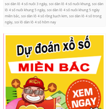
soi dàn lô 4 số nuôi 3 ngày
,
soi dàn lô 4 số nuôi khung
,
soi dàn
lô 4 số nuôi khung 5 ngày
,
soi dàn lô 4 số nuôi khung 5 ngày
miền bắc
,
soi dàn lô 4 số rồng bạch kim
,
soi dàn lô 4 số trong
ngày
,
soi lô dàn lô 4 số hôm nay