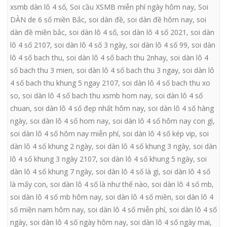
xsmb dàn lô 4 số
,
Soi cầu XSMB miễn phí ngày hôm nay
,
Soi
DÀN de 6 số miền Bắc
,
soi dàn đề
,
soi dàn đề hôm nay
,
soi
dàn đề miền bắc
,
soi dàn lô 4 số
,
soi dàn lô 4 số 2021
,
soi dàn
lô 4 số 2107
,
soi dàn lô 4 số 3 ngày
,
soi dàn lô 4 số 99
,
soi dàn
lô 4 số bach thu
,
soi dàn lô 4 số bach thu 2nhay
,
soi dàn lô 4
số bach thu 3 mien
,
soi dàn lô 4 số bach thu 3 ngay
,
soi dàn lô
4 số bach thu khung 5 ngay 2107
,
soi dàn lô 4 số bach thu xo
so
,
soi dàn lô 4 số bach thu xsmb hom nay
,
soi dàn lô 4 số
chuan
,
soi dàn lô 4 số đẹp nhất hôm nay
,
soi dàn lô 4 số hàng
ngày
,
soi dàn lô 4 số hom nay
,
soi dàn lô 4 số hôm nay con gì
,
soi dàn lô 4 số hôm nay miễn phí
,
soi dàn lô 4 số kép vip
,
soi
dàn lô 4 số khung 2 ngày
,
soi dàn lô 4 số khung 3 ngày
,
soi dàn
lô 4 số khung 3 ngày 2107
,
soi dàn lô 4 số khung 5 ngày
,
soi
dàn lô 4 số khung 7 ngày
,
soi dàn lô 4 số là gì
,
soi dàn lô 4 số
là mấy con
,
soi dàn lô 4 số là như thế nào
,
soi dàn lô 4 số mb
,
soi dàn lô 4 số mb hôm nay
,
soi dàn lô 4 số miền
,
soi dàn lô 4
số miền nam hôm nay
,
soi dàn lô 4 số miễn phí
,
soi dàn lô 4 số
ngày
,
soi dàn lô 4 số ngày hôm nay
,
soi dàn lô 4 số ngày mai
,