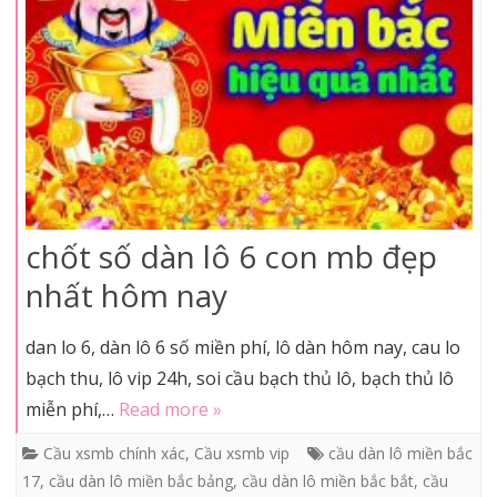
chốt số dàn lô 6 con mb đẹp
nhất hôm nay
dan lo 6, dàn lô 6 số miền phí, lô dàn hôm nay, cau lo
bạch thu, lô vip 24h, soi cầu bạch thủ lô, bạch thủ lô
miễn phí,…
Read more »
Cầu xsmb chính xác
,
Cầu xsmb vip
cầu dàn lô miền bắc
17
,
cầu dàn lô miền bắc bảng
,
cầu dàn lô miền bắc bắt
,
cầu