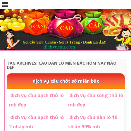
Skip
to
content
TAG ARCHIVES:
CẦU DÀN LÔ MIỀN BẮC HÔM NAY NÀO
ĐẸP
dịch vụ cầu chốt số miền bắc
dịch vụ cầu bạch thủ lô
dịch vụ cầu song thủ lô
mb đẹp
mb đẹp
dịch vụ cầu bạch thủ lô
dịch vụ cầu dàn lô 10
2 nháy mb
số ăn 99% mb