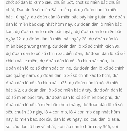
chốt số dàn lô xsmb siêu chuẩn ướt
,
chốt số miền bắc chuẩn
nhất
,
Dàn de 6 số miền Bắc miễn phí
,
dự đoán dàn lô miền
bắc 10 ngày
,
dự đoán dàn lô miền bắc bảy hàng tuần
,
dự đoán
dàn lô miền bắc đẹp nhất hôm nay
,
dự đoán dàn lô miền bắc
kạn
,
dự đoán dàn lô miền bắc ngày
,
dự đoán dàn lô miền bắc
ngày 22
,
dự đoán dàn lô miền bắc ngày 28
,
dự đoán dàn lô
miền bắc phương trang
,
dự đoán dàn lô xổ số chính xác 999
,
dự đoán dàn lô xổ số chính xác diễn đàn
,
dự đoán dàn lô xổ số
chính xác e miền
,
dự đoán dàn lô xổ số chính xác hòa
,
dự
đoán dàn lô xổ số chính xác online
,
dự đoán dàn lô xổ số chính
xác quảng nam
,
dự đoán dàn lô xổ số chính xác tp hcm
,
dự
đoán dàn lô xổ số chính xác u23
,
dự đoán dàn lô xổ số miền
bắc 6/2
,
dự đoán dàn lô xổ số miền bắc â tây
,
dự đoán dàn lô
xổ số miền bắc l tây
,
dự đoán dàn lô xổ số miền bắc phú
,
dự
đoán dàn lô xổ số miền bắc theo tháng
,
dự đoán dàn lô xổ số
siêu chuẩn 30 ngày
,
lô 4 con mb
,
lô 4 con mb đẹp nhất hôm
nay
,
lo mien bac
,
soi cầu dàn lô 90 ngày
,
soi cầu dàn lô asia
,
soi cầu dàn lô hay về nhất
,
soi cầu dàn lô hôm nay 366
,
soi