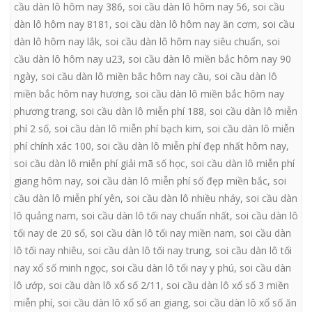
cầu dàn lô hôm nay 386
,
soi cầu dàn lô hôm nay 56
,
soi cầu
dàn lô hôm nay 8181
,
soi cầu dàn lô hôm nay ăn cơm
,
soi cầu
dàn lô hôm nay lắk
,
soi cầu dàn lô hôm nay siêu chuẩn
,
soi
cầu dàn lô hôm nay u23
,
soi cầu dàn lô miền bắc hôm nay 90
ngày
,
soi cầu dàn lô miền bắc hôm nay cầu
,
soi cầu dàn lô
miền bắc hôm nay hương
,
soi cầu dàn lô miền bắc hôm nay
phương trang
,
soi cầu dàn lô miễn phí 188
,
soi cầu dàn lô miễn
phí 2 số
,
soi cầu dàn lô miễn phí bạch kim
,
soi cầu dàn lô miễn
phí chính xác 100
,
soi cầu dàn lô miễn phí đẹp nhất hôm nay
,
soi cầu dàn lô miễn phí giải mã số học
,
soi cầu dàn lô miễn phí
giang hôm nay
,
soi cầu dàn lô miễn phí số đẹp miền bắc
,
soi
cầu dàn lô miễn phí yên
,
soi cầu dàn lô nhiều nháy
,
soi cầu dàn
lô quảng nam
,
soi cầu dàn lô tối nay chuẩn nhất
,
soi cầu dàn lô
tối nay de 20 số
,
soi cầu dàn lô tối nay miền nam
,
soi cầu dàn
lô tối nay nhiêu
,
soi cầu dàn lô tối nay trung
,
soi cầu dàn lô tối
nay xổ số minh ngọc
,
soi cầu dàn lô tối nay y phú
,
soi cầu dàn
lô ướp
,
soi cầu dàn lô xổ số 2/11
,
soi cầu dàn lô xổ số 3 miền
miễn phí
,
soi cầu dàn lô xổ số an giang
,
soi cầu dàn lô xổ số ăn