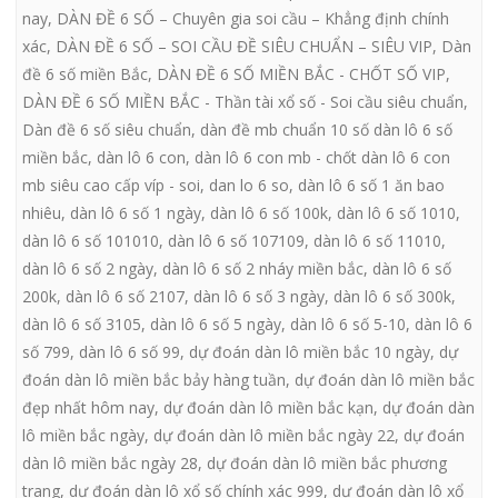
nay
,
DÀN ĐỀ 6 SỐ – Chuyên gia soi cầu – Khẳng định chính
xác
,
DÀN ĐỀ 6 SỐ – SOI CẦU ĐỀ SIÊU CHUẨN – SIÊU VIP
,
Dàn
đề 6 số miền Bắc
,
DÀN ĐỀ 6 SỐ MIỀN BẮC - CHỐT SỐ VIP
,
DÀN ĐỀ 6 SỐ MIỀN BẮC - Thần tài xổ số - Soi cầu siêu chuẩn
,
Dàn đề 6 số siêu chuẩn
,
dàn đề mb chuẩn 10 số dàn lô 6 số
miền bắc
,
dàn lô 6 con
,
dàn lô 6 con mb - chốt dàn lô 6 con
mb siêu cao cấp víp - soi
,
dan lo 6 so
,
dàn lô 6 số 1 ăn bao
nhiêu
,
dàn lô 6 số 1 ngày
,
dàn lô 6 số 100k
,
dàn lô 6 số 1010
,
dàn lô 6 số 101010
,
dàn lô 6 số 107109
,
dàn lô 6 số 11010
,
dàn lô 6 số 2 ngày
,
dàn lô 6 số 2 nháy miền bắc
,
dàn lô 6 số
200k
,
dàn lô 6 số 2107
,
dàn lô 6 số 3 ngày
,
dàn lô 6 số 300k
,
dàn lô 6 số 3105
,
dàn lô 6 số 5 ngày
,
dàn lô 6 số 5-10
,
dàn lô 6
số 799
,
dàn lô 6 số 99
,
dự đoán dàn lô miền bắc 10 ngày
,
dự
đoán dàn lô miền bắc bảy hàng tuần
,
dự đoán dàn lô miền bắc
đẹp nhất hôm nay
,
dự đoán dàn lô miền bắc kạn
,
dự đoán dàn
lô miền bắc ngày
,
dự đoán dàn lô miền bắc ngày 22
,
dự đoán
dàn lô miền bắc ngày 28
,
dự đoán dàn lô miền bắc phương
trang
,
dự đoán dàn lô xổ số chính xác 999
,
dự đoán dàn lô xổ