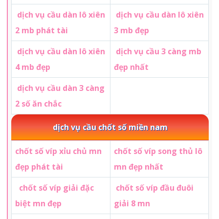
dịch vụ cầu dàn lô xiên
dịch vụ cầu dàn lô xiên
2 mb phát tài
3 mb đẹp
dịch vụ cầu dàn lô xiên
dịch vụ cầu 3 càng mb
4 mb đẹp
đẹp nhất
dịch vụ cầu dàn 3 càng
2 số ăn chắc
dịch vụ cầu chốt số miền nam
chốt số víp xỉu chủ mn
chốt số víp song thủ lô
đẹp phát tài
mn đẹp nhất
chốt số víp giải đặc
chốt số víp đầu đuôi
biệt mn đẹp
giải 8 mn