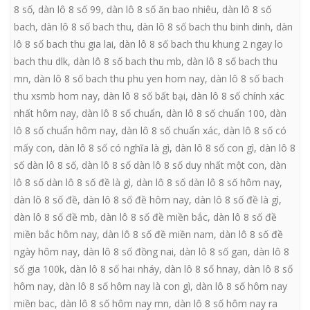
8 số
,
dàn lô 8 số 99
,
dàn lô 8 số ăn bao nhiêu
,
dàn lô 8 số
bach
,
dàn lô 8 số bach thu
,
dàn lô 8 số bach thu binh dinh
,
dàn
lô 8 số bach thu gia lai
,
dàn lô 8 số bach thu khung 2 ngay lo
bach thu dlk
,
dàn lô 8 số bach thu mb
,
dàn lô 8 số bach thu
mn
,
dàn lô 8 số bach thu phu yen hom nay
,
dàn lô 8 số bach
thu xsmb hom nay
,
dàn lô 8 số bất bại
,
dàn lô 8 số chính xác
nhất hôm nay
,
dàn lô 8 số chuẩn
,
dàn lô 8 số chuẩn 100
,
dàn
lô 8 số chuẩn hôm nay
,
dàn lô 8 số chuẩn xác
,
dàn lô 8 số có
mấy con
,
dàn lô 8 số có nghĩa là gì
,
dàn lô 8 số con gì
,
dàn lô 8
số dàn lô 8 số
,
dàn lô 8 số dàn lô 8 số duy nhất một con
,
dàn
lô 8 số dàn lô 8 số đề là gì
,
dàn lô 8 số dàn lô 8 số hôm nay
,
dàn lô 8 số đề
,
dàn lô 8 số đề hôm nay
,
dàn lô 8 số đề là gì
,
dàn lô 8 số đề mb
,
dàn lô 8 số đề miền bắc
,
dàn lô 8 số đề
miền bắc hôm nay
,
dàn lô 8 số đề miền nam
,
dàn lô 8 số đề
ngày hôm nay
,
dàn lô 8 số đồng nai
,
dàn lô 8 số gan
,
dàn lô 8
số gia 100k
,
dàn lô 8 số hai nháy
,
dàn lô 8 số hnay
,
dàn lô 8 số
hôm nay
,
dàn lô 8 số hôm nay là con gì
,
dàn lô 8 số hôm nay
miền bac
,
dàn lô 8 số hôm nay mn
,
dàn lô 8 số hôm nay ra