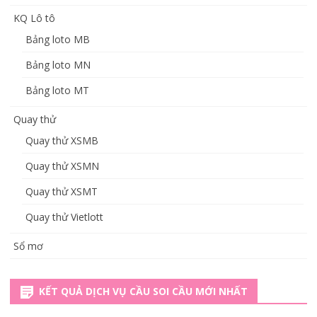
KQ Lô tô
Bảng loto MB
Bảng loto MN
Bảng loto MT
Quay thử
Quay thử XSMB
Quay thử XSMN
Quay thử XSMT
Quay thử Vietlott
Sổ mơ
KẾT QUẢ DỊCH VỤ CẦU SOI CẦU MỚI NHẤT