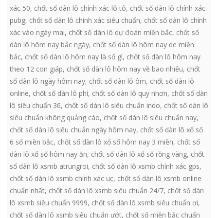
xác 50
,
chốt số dàn lô chính xác lô tô
,
chốt số dàn lô chính xác
pubg
,
chốt số dàn lô chính xác siêu chuẩn
,
chốt số dàn lô chính
xác vào ngày mai
,
chốt số dàn lô dự đoán miền bắc
,
chốt số
dàn lô hôm nay bắc ngày
,
chốt số dàn lô hôm nay de miền
bắc
,
chốt số dàn lô hôm nay là số gì
,
chốt số dàn lô hôm nay
theo 12 con giáp
,
chốt số dàn lô hôm nay về bao nhiêu
,
chốt
số dàn lô ngày hôm nay
,
chốt số dàn lô ôm
,
chốt số dàn lô
online
,
chốt số dàn lô phí
,
chốt số dàn lô quy nhơn
,
chốt số dàn
lô siêu chuẩn 36
,
chốt số dàn lô siêu chuẩn indo
,
chốt số dàn lô
siêu chuẩn không quảng cáo
,
chốt số dàn lô siêu chuẩn nay
,
chốt số dàn lô siêu chuẩn ngày hôm nay
,
chốt số dàn lô xổ số
6 số miền bắc
,
chốt số dàn lô xổ số hôm nay 3 miền
,
chốt số
dàn lô xổ số hôm nay ăn
,
chốt số dàn lô xổ số rồng vàng
,
chốt
số dàn lô xsmb atrungroi
,
chốt số dàn lô xsmb chính xác gps
,
chốt số dàn lô xsmb chính xác uc
,
chốt số dàn lô xsmb online
chuẩn nhất
,
chốt số dàn lô xsmb siêu chuẩn 24/7
,
chốt số dàn
lô xsmb siêu chuẩn 9999
,
chốt số dàn lô xsmb siêu chuẩn ơi
,
chốt số dàn lô xsmb siêu chuẩn ướt
,
chốt số miền bắc chuẩn