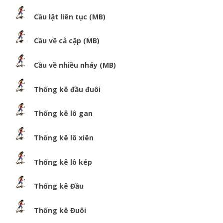
Cầu lật liên tục (MB)
Cầu về cả cặp (MB)
Cầu về nhiều nháy (MB)
Thống kê đầu đuôi
Thống kê lô gan
Thống kê lô xiên
Thống kê lô kép
Thống kê Đầu
Thống kê Đuôi