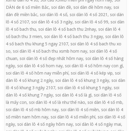
DÀN de 6 số miền Bắc
,
soi dàn đề
,
soi dàn đề hôm nay
,
soi
dàn đề miền bắc
,
soi dàn lô 4 số
,
soi dàn lô 4 số 2021
,
soi dàn
lô 4 số 2107
,
soi dàn lô 4 số 3 ngày
,
soi dàn lô 4 số 99
,
soi dàn
lô 4 số bach thu
,
soi dàn lô 4 số bach thu 2nhay
,
soi dàn lô 4
số bach thu 3 mien
,
soi dàn lô 4 số bach thu 3 ngay
,
soi dàn lô
4 số bach thu khung 5 ngay 2107
,
soi dàn lô 4 số bach thu xo
so
,
soi dàn lô 4 số bach thu xsmb hom nay
,
soi dàn lô 4 số
chuan
,
soi dàn lô 4 số đẹp nhất hôm nay
,
soi dàn lô 4 số hàng
ngày
,
soi dàn lô 4 số hom nay
,
soi dàn lô 4 số hôm nay con gì
,
soi dàn lô 4 số hôm nay miễn phí
,
soi dàn lô 4 số kép vip
,
soi
dàn lô 4 số khung 2 ngày
,
soi dàn lô 4 số khung 3 ngày
,
soi dàn
lô 4 số khung 3 ngày 2107
,
soi dàn lô 4 số khung 5 ngày
,
soi
dàn lô 4 số khung 7 ngày
,
soi dàn lô 4 số là gì
,
soi dàn lô 4 số
là mấy con
,
soi dàn lô 4 số là như thế nào
,
soi dàn lô 4 số mb
,
soi dàn lô 4 số mb hôm nay
,
soi dàn lô 4 số miền
,
soi dàn lô 4
số miền nam hôm nay
,
soi dàn lô 4 số miễn phí
,
soi dàn lô 4 số
ngày
,
soi dàn lô 4 số ngày hôm nay
,
soi dàn lô 4 số ngày mai
,