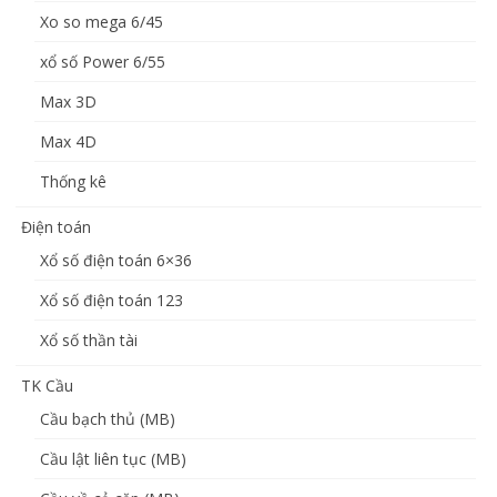
Xo so mega 6/45
xổ số Power 6/55
Max 3D
Max 4D
Thống kê
Điện toán
Xổ số điện toán 6×36
Xổ số điện toán 123
Xổ số thần tài
TK Cầu
Cầu bạch thủ (MB)
Cầu lật liên tục (MB)