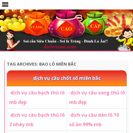
Skip
to
content
TAG ARCHIVES:
BAO LÔ MIỀN BẮC
dịch vụ cầu chốt số miền bắc
dịch vụ cầu bạch thủ lô
dịch vụ cầu song thủ lô
mb đẹp
mb đẹp
dịch vụ cầu bạch thủ lô
dịch vụ cầu dàn lô 10
2 nháy mb
số ăn 99% mb