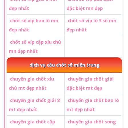
đẹp nhất
đặc biệt mn đẹp
chốt số víp bao lô mn
chốt số víp lô 3 số mn
đẹp nhất
đẹp nhất
chốt số víp cặp xỉu chủ
mn đẹp nhất
dịch vụ cầu chốt số miền trung
chuyến gia chốt xỉu
chuyến gia chốt giải
chủ mt đẹp nhất
đặc biệt mt đẹp
chuyến gia chốt giải 8
chuyến gia chốt bao lô
mt đẹp nhất
mt đẹp nhất
chuyến gia chốt cặp
chuyến gia chốt song