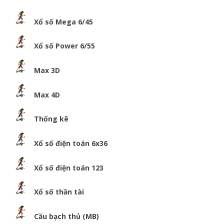
Xổ số Mega 6/45
Xổ số Power 6/55
Max 3D
Max 4D
Thống kê
Xổ số điện toán 6x36
Xổ số điện toán 123
Xổ số thần tài
Cầu bạch thủ (MB)