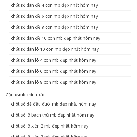
chốt số dàn đề 4 con mb đẹp nhất hôm nay
chốt số dàn đề 6 con mb đẹp nhất hôm nay
chốt số dàn đề 8 con mb đẹp nhất hôm nay
chốt số dàn đề 10 con mb đẹp nhất hôm nay
chốt số dàn lô 10 con mb đẹp nhất hôm nay
chốt số dàn lô 4 con mb đẹp nhất hôm nay
chốt số dàn lô 6 con mb đẹp nhất hôm nay
chốt số dàn lô 8 con mb đẹp nhất hôm nay
Cầu xsmb chính xác
chốt số đề đầu đuôi mb đẹp nhất hôm nay
chốt số lô bạch thủ mb đẹp nhất hôm nay
chốt số lô xiên 2 mb đẹp nhất hôm nay
chốt số lô xiên 3 mb đẹp nhất hôm nay