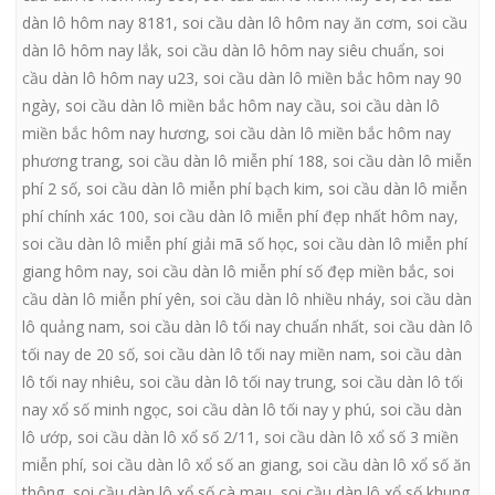
dàn lô hôm nay 8181
,
soi cầu dàn lô hôm nay ăn cơm
,
soi cầu
dàn lô hôm nay lắk
,
soi cầu dàn lô hôm nay siêu chuẩn
,
soi
cầu dàn lô hôm nay u23
,
soi cầu dàn lô miền bắc hôm nay 90
ngày
,
soi cầu dàn lô miền bắc hôm nay cầu
,
soi cầu dàn lô
miền bắc hôm nay hương
,
soi cầu dàn lô miền bắc hôm nay
phương trang
,
soi cầu dàn lô miễn phí 188
,
soi cầu dàn lô miễn
phí 2 số
,
soi cầu dàn lô miễn phí bạch kim
,
soi cầu dàn lô miễn
phí chính xác 100
,
soi cầu dàn lô miễn phí đẹp nhất hôm nay
,
soi cầu dàn lô miễn phí giải mã số học
,
soi cầu dàn lô miễn phí
giang hôm nay
,
soi cầu dàn lô miễn phí số đẹp miền bắc
,
soi
cầu dàn lô miễn phí yên
,
soi cầu dàn lô nhiều nháy
,
soi cầu dàn
lô quảng nam
,
soi cầu dàn lô tối nay chuẩn nhất
,
soi cầu dàn lô
tối nay de 20 số
,
soi cầu dàn lô tối nay miền nam
,
soi cầu dàn
lô tối nay nhiêu
,
soi cầu dàn lô tối nay trung
,
soi cầu dàn lô tối
nay xổ số minh ngọc
,
soi cầu dàn lô tối nay y phú
,
soi cầu dàn
lô ướp
,
soi cầu dàn lô xổ số 2/11
,
soi cầu dàn lô xổ số 3 miền
miễn phí
,
soi cầu dàn lô xổ số an giang
,
soi cầu dàn lô xổ số ăn
thông
,
soi cầu dàn lô xổ số cà mau
,
soi cầu dàn lô xổ số khung