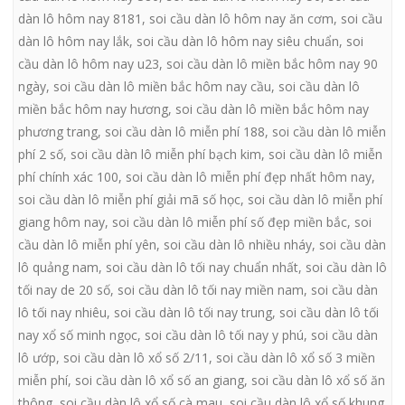
dàn lô hôm nay 8181
,
soi cầu dàn lô hôm nay ăn cơm
,
soi cầu
dàn lô hôm nay lắk
,
soi cầu dàn lô hôm nay siêu chuẩn
,
soi
cầu dàn lô hôm nay u23
,
soi cầu dàn lô miền bắc hôm nay 90
ngày
,
soi cầu dàn lô miền bắc hôm nay cầu
,
soi cầu dàn lô
miền bắc hôm nay hương
,
soi cầu dàn lô miền bắc hôm nay
phương trang
,
soi cầu dàn lô miễn phí 188
,
soi cầu dàn lô miễn
phí 2 số
,
soi cầu dàn lô miễn phí bạch kim
,
soi cầu dàn lô miễn
phí chính xác 100
,
soi cầu dàn lô miễn phí đẹp nhất hôm nay
,
soi cầu dàn lô miễn phí giải mã số học
,
soi cầu dàn lô miễn phí
giang hôm nay
,
soi cầu dàn lô miễn phí số đẹp miền bắc
,
soi
cầu dàn lô miễn phí yên
,
soi cầu dàn lô nhiều nháy
,
soi cầu dàn
lô quảng nam
,
soi cầu dàn lô tối nay chuẩn nhất
,
soi cầu dàn lô
tối nay de 20 số
,
soi cầu dàn lô tối nay miền nam
,
soi cầu dàn
lô tối nay nhiêu
,
soi cầu dàn lô tối nay trung
,
soi cầu dàn lô tối
nay xổ số minh ngọc
,
soi cầu dàn lô tối nay y phú
,
soi cầu dàn
lô ướp
,
soi cầu dàn lô xổ số 2/11
,
soi cầu dàn lô xổ số 3 miền
miễn phí
,
soi cầu dàn lô xổ số an giang
,
soi cầu dàn lô xổ số ăn
thông
,
soi cầu dàn lô xổ số cà mau
,
soi cầu dàn lô xổ số khung