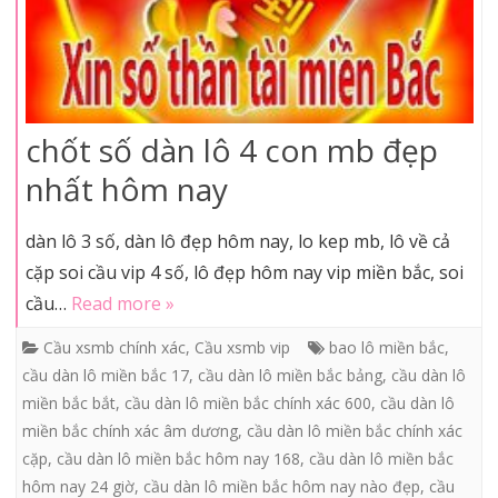
chốt số dàn lô 4 con mb đẹp
nhất hôm nay
dàn lô 3 số, dàn lô đẹp hôm nay, lo kep mb, lô về cả
cặp soi cầu vip 4 số, lô đẹp hôm nay vip miền bắc, soi
cầu…
Read more »
Cầu xsmb chính xác
,
Cầu xsmb vip
bao lô miền bắc
,
cầu dàn lô miền bắc 17
,
cầu dàn lô miền bắc bảng
,
cầu dàn lô
miền bắc bắt
,
cầu dàn lô miền bắc chính xác 600
,
cầu dàn lô
miền bắc chính xác âm dương
,
cầu dàn lô miền bắc chính xác
cặp
,
cầu dàn lô miền bắc hôm nay 168
,
cầu dàn lô miền bắc
hôm nay 24 giờ
,
cầu dàn lô miền bắc hôm nay nào đẹp
,
cầu