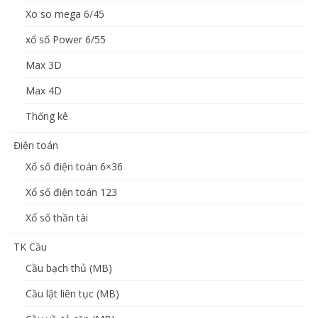
Xo so mega 6/45
xổ số Power 6/55
Max 3D
Max 4D
Thống kê
Điện toán
Xổ số điện toán 6×36
Xổ số điện toán 123
Xổ số thần tài
TK Cầu
Cầu bạch thủ (MB)
Cầu lật liên tục (MB)