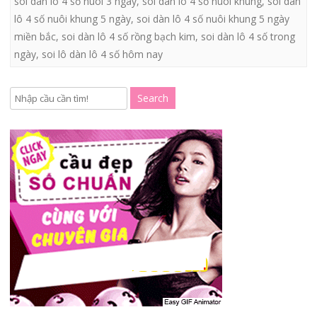
soi dàn lô 4 số nuôi 3 ngày
,
soi dàn lô 4 số nuôi khung
,
soi dàn
lô 4 số nuôi khung 5 ngày
,
soi dàn lô 4 số nuôi khung 5 ngày
miền bắc
,
soi dàn lô 4 số rồng bạch kim
,
soi dàn lô 4 số trong
ngày
,
soi lô dàn lô 4 số hôm nay
Search