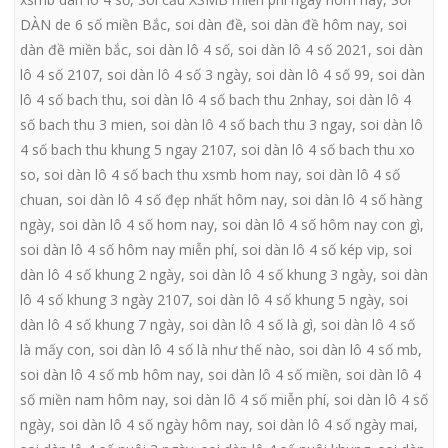
DÀN de 6 số miền Bắc
,
soi dàn đề
,
soi dàn đề hôm nay
,
soi
dàn đề miền bắc
,
soi dàn lô 4 số
,
soi dàn lô 4 số 2021
,
soi dàn
lô 4 số 2107
,
soi dàn lô 4 số 3 ngày
,
soi dàn lô 4 số 99
,
soi dàn
lô 4 số bach thu
,
soi dàn lô 4 số bach thu 2nhay
,
soi dàn lô 4
số bach thu 3 mien
,
soi dàn lô 4 số bach thu 3 ngay
,
soi dàn lô
4 số bach thu khung 5 ngay 2107
,
soi dàn lô 4 số bach thu xo
so
,
soi dàn lô 4 số bach thu xsmb hom nay
,
soi dàn lô 4 số
chuan
,
soi dàn lô 4 số đẹp nhất hôm nay
,
soi dàn lô 4 số hàng
ngày
,
soi dàn lô 4 số hom nay
,
soi dàn lô 4 số hôm nay con gì
,
soi dàn lô 4 số hôm nay miễn phí
,
soi dàn lô 4 số kép vip
,
soi
dàn lô 4 số khung 2 ngày
,
soi dàn lô 4 số khung 3 ngày
,
soi dàn
lô 4 số khung 3 ngày 2107
,
soi dàn lô 4 số khung 5 ngày
,
soi
dàn lô 4 số khung 7 ngày
,
soi dàn lô 4 số là gì
,
soi dàn lô 4 số
là mấy con
,
soi dàn lô 4 số là như thế nào
,
soi dàn lô 4 số mb
,
soi dàn lô 4 số mb hôm nay
,
soi dàn lô 4 số miền
,
soi dàn lô 4
số miền nam hôm nay
,
soi dàn lô 4 số miễn phí
,
soi dàn lô 4 số
ngày
,
soi dàn lô 4 số ngày hôm nay
,
soi dàn lô 4 số ngày mai
,