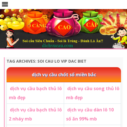
Skip
to
content
TAG ARCHIVES:
SOI CAU LO VIP DAC BIET
dịch vụ cầu chốt số miền bắc
dịch vụ cầu bạch thủ lô
dịch vụ cầu song thủ lô
mb đẹp
mb đẹp
dịch vụ cầu bạch thủ lô
dịch vụ cầu dàn lô 10
2 nháy mb
số ăn 99% mb