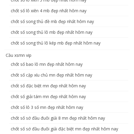
chốt số lô xiên 4 mb đẹp nhất hôm nay
chốt số song thủ đề mb đẹp nhất hôm nay
chốt số song thủ lô mb đẹp nhất hôm nay
chốt số song thủ lô kép mb đẹp nhất hôm nay
Cầu xsmn vip
chốt số bao lô mn đẹp nhất hôm nay
chốt số cặp xíu chủ mn đẹp nhất hôm nay
chốt số đặc biệt mn đẹp nhất hôm nay
chốt số giải tám mn đẹp nhất hôm nay
chốt số lô 3 số mn đẹp nhất hôm nay
chốt số sớ đầu đuôi giải 8 mn đẹp nhất hôm nay
chốt số sớ đầu đuôi giải đặc biệt mn đẹp nhất hôm nay