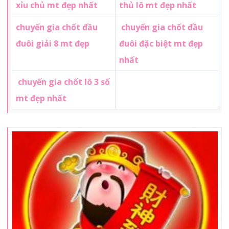
xỉu chủ mt đẹp nhất
thủ lô mt đẹp nhất
chuyến gia chốt đầu
chuyến gia chốt đầu
đuôi giải 8 mt đẹp
đuôi đặc biệt mt đẹp
nhất
chuyến gia chốt lô 3 số
mt đẹp nhất