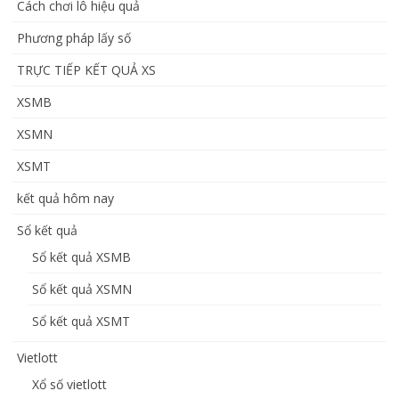
Cách chơi lô hiệu quả
Phương pháp lấy số
TRỰC TIẾP KẾT QUẢ XS
XSMB
XSMN
XSMT
kết quả hôm nay
Sổ kết quả
Sổ kết quả XSMB
Sổ kết quả XSMN
Sổ kết quả XSMT
Vietlott
Xổ số vietlott