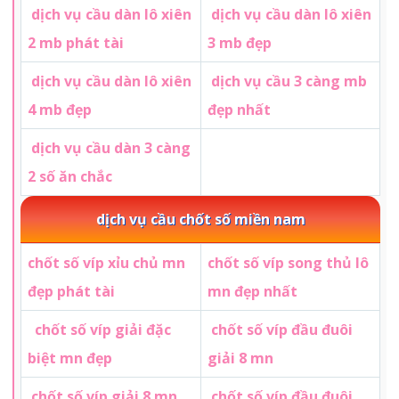
dịch vụ cầu dàn lô xiên
dịch vụ cầu dàn lô xiên
2 mb phát tài
3 mb đẹp
dịch vụ cầu dàn lô xiên
dịch vụ cầu 3 càng mb
4 mb đẹp
đẹp nhất
dịch vụ cầu dàn 3 càng
2 số ăn chắc
dịch vụ cầu chốt số miền nam
chốt số víp xỉu chủ mn
chốt số víp song thủ lô
đẹp phát tài
mn đẹp nhất
chốt số víp giải đặc
chốt số víp đầu đuôi
biệt mn đẹp
giải 8 mn
chốt số víp giải 8 mn
chốt số víp đầu đuôi