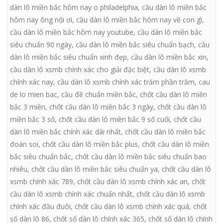
dàn lô miền bắc hôm nay o philadelphia
,
cầu dàn lô miền bắc
hôm nay ông nội ơi
,
cầu dàn lô miền bắc hôm nay về con gì
,
cầu dàn lô miền bắc hôm nay youtube
,
cầu dàn lô miền bắc
siêu chuẩn 90 ngày
,
cầu dàn lô miền bắc siêu chuẩn bạch
,
cầu
dàn lô miền bắc siêu chuẩn xinh đẹp
,
cầu dàn lô miền bắc xin
,
cầu dàn lô xsmb chính xác cho giải đặc biệt
,
cầu dàn lô xsmb
chính xác nay
,
cầu dàn lô xsmb chính xác trăm phần trăm
,
cau
de lo mien bac
,
cầu đề chuẩn miền bắc
,
chốt cầu dàn lô miền
bắc 3 miền
,
chốt cầu dàn lô miền bắc 3 ngày
,
chốt cầu dàn lô
miền bắc 3 số
,
chốt cầu dàn lô miền bắc 9 số cuối
,
chốt cầu
dàn lô miền bắc chính xác dài nhất
,
chốt cầu dàn lô miền bắc
đoán soi
,
chốt cầu dàn lô miền bắc plus
,
chốt cầu dàn lô miền
bắc siêu chuẩn bắc
,
chốt cầu dàn lô miền bắc siêu chuẩn bao
nhiêu
,
chốt cầu dàn lô miền bắc siêu chuẩn ya
,
chốt cầu dàn lô
xsmb chính xác 789
,
chốt cầu dàn lô xsmb chính xác an
,
chốt
cầu dàn lô xsmb chính xác chuẩn nhất
,
chốt cầu dàn lô xsmb
chính xác đầu đuôi
,
chốt cầu dàn lô xsmb chính xác quá
,
chốt
số dàn lô 86
,
chốt số dàn lô chính xác 365
,
chốt số dàn lô chính