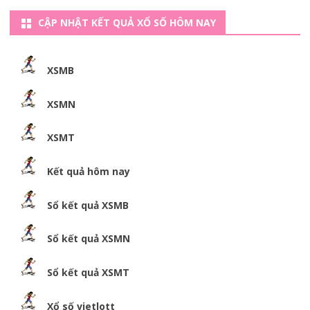
CẬP NHẬT KẾT QUẢ XỔ SỐ HÔM NAY
XSMB
XSMN
XSMT
Kết quả hôm nay
Sổ kết quả XSMB
Sổ kết quả XSMN
Sổ kết quả XSMT
Xổ số vietlott