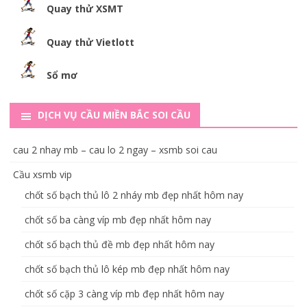
Quay thử XSMT
Quay thử Vietlott
Sổ mơ
DỊCH VỤ CẦU MIỀN BẮC SOI CẦU
cau 2 nhay mb – cau lo 2 ngay – xsmb soi cau
Cầu xsmb vip
chốt số bạch thủ lô 2 nháy mb đẹp nhất hôm nay
chốt số ba càng víp mb đẹp nhất hôm nay
chốt số bạch thủ đề mb đẹp nhất hôm nay
chốt số bạch thủ lô kép mb đẹp nhất hôm nay
chốt số cặp 3 càng víp mb đẹp nhất hôm nay