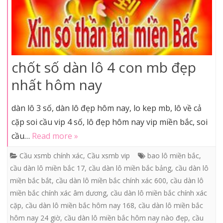
chốt số dàn lô 4 con mb đẹp
nhất hôm nay
dàn lô 3 số, dàn lô đẹp hôm nay, lo kep mb, lô về cả
cặp soi cầu vip 4 số, lô đẹp hôm nay vip miền bắc, soi
cầu…
Read more »
Cầu xsmb chính xác
,
Cầu xsmb vip
bao lô miền bắc
,
cầu dàn lô miền bắc 17
,
cầu dàn lô miền bắc bảng
,
cầu dàn lô
miền bắc bắt
,
cầu dàn lô miền bắc chính xác 600
,
cầu dàn lô
miền bắc chính xác âm dương
,
cầu dàn lô miền bắc chính xác
cặp
,
cầu dàn lô miền bắc hôm nay 168
,
cầu dàn lô miền bắc
hôm nay 24 giờ
,
cầu dàn lô miền bắc hôm nay nào đẹp
,
cầu