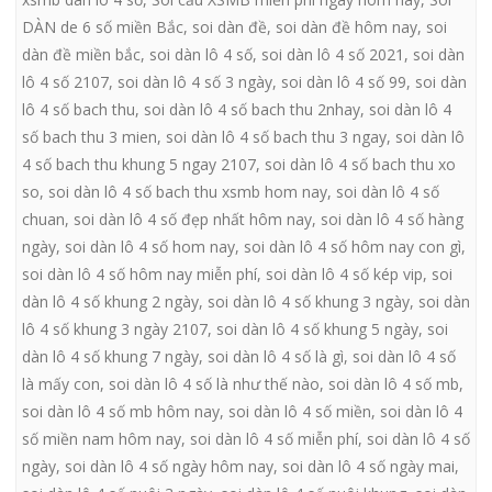
DÀN de 6 số miền Bắc
,
soi dàn đề
,
soi dàn đề hôm nay
,
soi
dàn đề miền bắc
,
soi dàn lô 4 số
,
soi dàn lô 4 số 2021
,
soi dàn
lô 4 số 2107
,
soi dàn lô 4 số 3 ngày
,
soi dàn lô 4 số 99
,
soi dàn
lô 4 số bach thu
,
soi dàn lô 4 số bach thu 2nhay
,
soi dàn lô 4
số bach thu 3 mien
,
soi dàn lô 4 số bach thu 3 ngay
,
soi dàn lô
4 số bach thu khung 5 ngay 2107
,
soi dàn lô 4 số bach thu xo
so
,
soi dàn lô 4 số bach thu xsmb hom nay
,
soi dàn lô 4 số
chuan
,
soi dàn lô 4 số đẹp nhất hôm nay
,
soi dàn lô 4 số hàng
ngày
,
soi dàn lô 4 số hom nay
,
soi dàn lô 4 số hôm nay con gì
,
soi dàn lô 4 số hôm nay miễn phí
,
soi dàn lô 4 số kép vip
,
soi
dàn lô 4 số khung 2 ngày
,
soi dàn lô 4 số khung 3 ngày
,
soi dàn
lô 4 số khung 3 ngày 2107
,
soi dàn lô 4 số khung 5 ngày
,
soi
dàn lô 4 số khung 7 ngày
,
soi dàn lô 4 số là gì
,
soi dàn lô 4 số
là mấy con
,
soi dàn lô 4 số là như thế nào
,
soi dàn lô 4 số mb
,
soi dàn lô 4 số mb hôm nay
,
soi dàn lô 4 số miền
,
soi dàn lô 4
số miền nam hôm nay
,
soi dàn lô 4 số miễn phí
,
soi dàn lô 4 số
ngày
,
soi dàn lô 4 số ngày hôm nay
,
soi dàn lô 4 số ngày mai
,