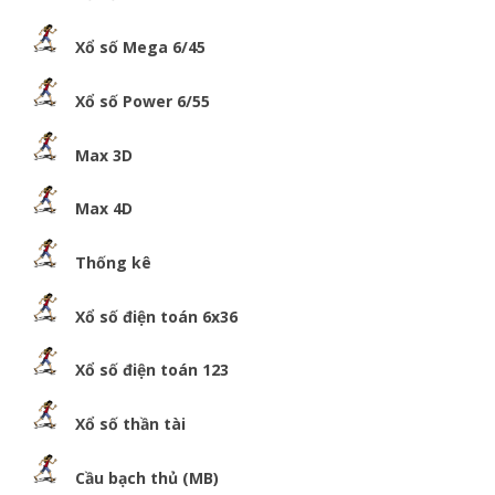
Xổ số Mega 6/45
Xổ số Power 6/55
Max 3D
Max 4D
Thống kê
Xổ số điện toán 6x36
Xổ số điện toán 123
Xổ số thần tài
Cầu bạch thủ (MB)