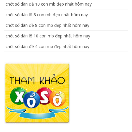
chốt số dàn đề 10 con mb đẹp nhất hôm nay
chốt số dàn lô 8 con mb đẹp nhất hôm nay
chốt số dàn đề 8 con mb đẹp nhất hôm nay
chốt số dàn lô 10 con mb đẹp nhất hôm nay
chốt số dàn đề 4 con mb đẹp nhất hôm nay