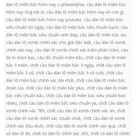
dàn lô miền bắc hôm nay o philadelphia
,
cầu dàn lô miền bắc
hôm nay ông nội ơi
,
cầu dàn lô miền bắc hôm nay về con gì
,
cầu dàn lô miền bắc hôm nay youtube
,
cầu dàn lô miền bắc
siêu chuẩn 90 ngày
,
cầu dàn lô miền bắc siêu chuẩn bạch
,
cầu
dàn lô miền bắc siêu chuẩn xinh đẹp
,
cầu dàn lô miền bắc xin
,
cầu dàn lô xsmb chính xác cho giải đặc biệt
,
cầu dàn lô xsmb
chính xác nay
,
cầu dàn lô xsmb chính xác trăm phần trăm
,
cau
de lo mien bac
,
cầu đề chuẩn miền bắc
,
chốt cầu dàn lô miền
bắc 3 miền
,
chốt cầu dàn lô miền bắc 3 ngày
,
chốt cầu dàn lô
miền bắc 3 số
,
chốt cầu dàn lô miền bắc 9 số cuối
,
chốt cầu
dàn lô miền bắc chính xác dài nhất
,
chốt cầu dàn lô miền bắc
đoán soi
,
chốt cầu dàn lô miền bắc plus
,
chốt cầu dàn lô miền
bắc siêu chuẩn bắc
,
chốt cầu dàn lô miền bắc siêu chuẩn bao
nhiêu
,
chốt cầu dàn lô miền bắc siêu chuẩn ya
,
chốt cầu dàn lô
xsmb chính xác 789
,
chốt cầu dàn lô xsmb chính xác an
,
chốt
cầu dàn lô xsmb chính xác chuẩn nhất
,
chốt cầu dàn lô xsmb
chính xác đầu đuôi
,
chốt cầu dàn lô xsmb chính xác quá
,
chốt
số dàn lô 86
,
chốt số dàn lô chính xác 365
,
chốt số dàn lô chính