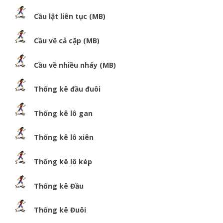
Cầu lật liên tục (MB)
Cầu về cả cặp (MB)
Cầu về nhiều nháy (MB)
Thống kê đầu đuôi
Thống kê lô gan
Thống kê lô xiên
Thống kê lô kép
Thống kê Đầu
Thống kê Đuôi