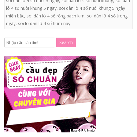
soi dàn lô 4 số nuôi 3 ngày
,
soi dàn lô 4 số nuôi khung
,
soi dàn
lô 4 số nuôi khung 5 ngày
,
soi dàn lô 4 số nuôi khung 5 ngày
miền bắc
,
soi dàn lô 4 số rồng bạch kim
,
soi dàn lô 4 số trong
ngày
,
soi lô dàn lô 4 số hôm nay
Search