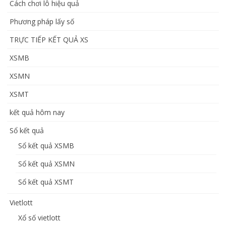
Cách chơi lô hiệu quả
Phương pháp lấy số
TRỰC TIẾP KẾT QUẢ XS
XSMB
XSMN
XSMT
kết quả hôm nay
Sổ kết quả
Sổ kết quả XSMB
Sổ kết quả XSMN
Sổ kết quả XSMT
Vietlott
Xổ số vietlott