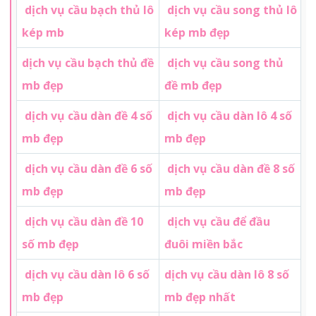
dịch vụ cầu bạch thủ lô
dịch vụ cầu song thủ lô
kép mb
kép mb đẹp
dịch vụ cầu bạch thủ đề
dịch vụ cầu song thủ
mb đẹp
đề mb đẹp
dịch vụ cầu dàn đề 4 số
dịch vụ cầu dàn lô 4 số
mb đẹp
mb đẹp
dịch vụ cầu dàn đề 6 số
dịch vụ cầu dàn đề 8 số
mb đẹp
mb đẹp
dịch vụ cầu dàn đề 10
dịch vụ cầu để đầu
số mb đẹp
đuôi miền bắc
dịch vụ cầu dàn lô 6 số
dịch vụ cầu dàn lô 8 số
mb đẹp
mb đẹp nhất