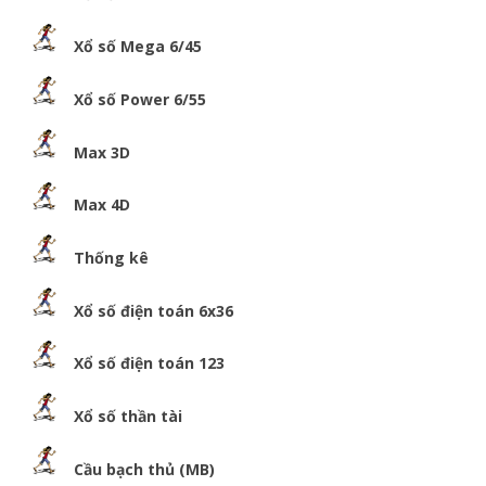
Xổ số Mega 6/45
Xổ số Power 6/55
Max 3D
Max 4D
Thống kê
Xổ số điện toán 6x36
Xổ số điện toán 123
Xổ số thần tài
Cầu bạch thủ (MB)