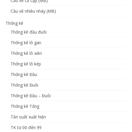
Cầu về cả cặp (MB)
Cầu về nhiều nháy (MB)
Thống kê
Thống kê đầu đuôi
Thống kê lô gan
Thống kê lô xiên
Thống kê lô kép
Thống kê Đầu
Thống kê Đuôi
Thống kê Đầu – Đuôi
Thống kê Tổng
Tần suất xuất hiện
TK từ 00 đến 99