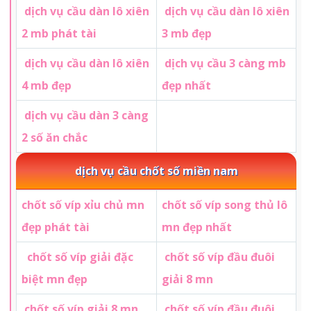
dịch vụ cầu dàn lô xiên
dịch vụ cầu dàn lô xiên
2 mb phát tài
3 mb đẹp
dịch vụ cầu dàn lô xiên
dịch vụ cầu 3 càng mb
4 mb đẹp
đẹp nhất
dịch vụ cầu dàn 3 càng
2 số ăn chắc
dịch vụ cầu chốt số miền nam
chốt số víp xỉu chủ mn
chốt số víp song thủ lô
đẹp phát tài
mn đẹp nhất
chốt số víp giải đặc
chốt số víp đầu đuôi
biệt mn đẹp
giải 8 mn
chốt số víp giải 8 mn
chốt số víp đầu đuôi