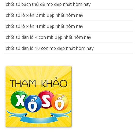
chốt số bạch thủ đề mb đẹp nhất hôm nay
chốt số lô xiên 2 mb đẹp nhất hôm nay
chốt số lô xiên 4 mb đẹp nhất hôm nay
chốt số dàn lô 4 con mb đẹp nhất hôm nay
chốt số dàn lô 10 con mb đẹp nhất hôm nay