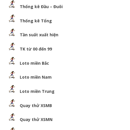
Thống kê Đầu – Đuôi
Thống kê Tổng
Tần suất xuất hiện
TK từ 00 đến 99
Loto miền Bắc
Loto miền Nam
Loto miền Trung
Quay thử XSMB
Quay thử XSMN