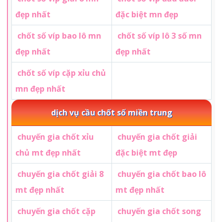
đẹp nhất
đặc biệt mn đẹp
chốt số víp bao lô mn
chốt số víp lô 3 số mn
đẹp nhất
đẹp nhất
chốt số víp cặp xỉu chủ
mn đẹp nhất
dịch vụ cầu chốt số miền trung
chuyến gia chốt xỉu
chuyến gia chốt giải
chủ mt đẹp nhất
đặc biệt mt đẹp
chuyến gia chốt giải 8
chuyến gia chốt bao lô
mt đẹp nhất
mt đẹp nhất
chuyến gia chốt cặp
chuyến gia chốt song