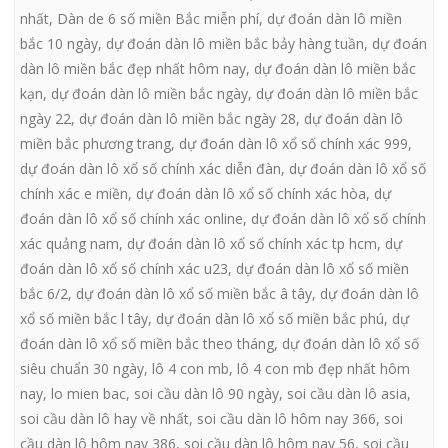
nhất
,
Dàn de 6 số miền Bắc miễn phí
,
dự đoán dàn lô miền
bắc 10 ngày
,
dự đoán dàn lô miền bắc bảy hàng tuần
,
dự đoán
dàn lô miền bắc đẹp nhất hôm nay
,
dự đoán dàn lô miền bắc
kạn
,
dự đoán dàn lô miền bắc ngày
,
dự đoán dàn lô miền bắc
ngày 22
,
dự đoán dàn lô miền bắc ngày 28
,
dự đoán dàn lô
miền bắc phương trang
,
dự đoán dàn lô xổ số chính xác 999
,
dự đoán dàn lô xổ số chính xác diễn đàn
,
dự đoán dàn lô xổ số
chính xác e miền
,
dự đoán dàn lô xổ số chính xác hòa
,
dự
đoán dàn lô xổ số chính xác online
,
dự đoán dàn lô xổ số chính
xác quảng nam
,
dự đoán dàn lô xổ số chính xác tp hcm
,
dự
đoán dàn lô xổ số chính xác u23
,
dự đoán dàn lô xổ số miền
bắc 6/2
,
dự đoán dàn lô xổ số miền bắc â tây
,
dự đoán dàn lô
xổ số miền bắc l tây
,
dự đoán dàn lô xổ số miền bắc phú
,
dự
đoán dàn lô xổ số miền bắc theo tháng
,
dự đoán dàn lô xổ số
siêu chuẩn 30 ngày
,
lô 4 con mb
,
lô 4 con mb đẹp nhất hôm
nay
,
lo mien bac
,
soi cầu dàn lô 90 ngày
,
soi cầu dàn lô asia
,
soi cầu dàn lô hay về nhất
,
soi cầu dàn lô hôm nay 366
,
soi
cầu dàn lô hôm nay 386
,
soi cầu dàn lô hôm nay 56
,
soi cầu