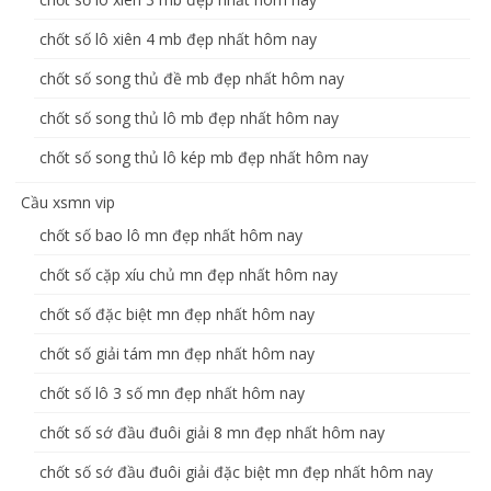
chốt số lô xiên 4 mb đẹp nhất hôm nay
chốt số song thủ đề mb đẹp nhất hôm nay
chốt số song thủ lô mb đẹp nhất hôm nay
chốt số song thủ lô kép mb đẹp nhất hôm nay
Cầu xsmn vip
chốt số bao lô mn đẹp nhất hôm nay
chốt số cặp xíu chủ mn đẹp nhất hôm nay
chốt số đặc biệt mn đẹp nhất hôm nay
chốt số giải tám mn đẹp nhất hôm nay
chốt số lô 3 số mn đẹp nhất hôm nay
chốt số sớ đầu đuôi giải 8 mn đẹp nhất hôm nay
chốt số sớ đầu đuôi giải đặc biệt mn đẹp nhất hôm nay