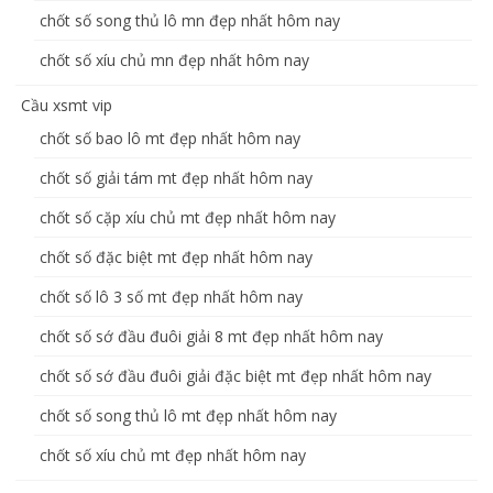
chốt số song thủ lô mn đẹp nhất hôm nay
chốt số xíu chủ mn đẹp nhất hôm nay
Cầu xsmt vip
chốt số bao lô mt đẹp nhất hôm nay
chốt số giải tám mt đẹp nhất hôm nay
chốt số cặp xíu chủ mt đẹp nhất hôm nay
chốt số đặc biệt mt đẹp nhất hôm nay
chốt số lô 3 số mt đẹp nhất hôm nay
chốt số sớ đầu đuôi giải 8 mt đẹp nhất hôm nay
chốt số sớ đầu đuôi giải đặc biệt mt đẹp nhất hôm nay
chốt số song thủ lô mt đẹp nhất hôm nay
chốt số xíu chủ mt đẹp nhất hôm nay