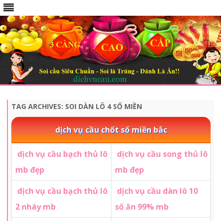
Skip
to
content
TAG ARCHIVES:
SOI DÀN LÔ 4 SỐ MIỀN
dịch vụ cầu chốt số miền bắc
dịch vụ cầu bạch thủ lô
dịch vụ cầu song thủ lô
mb đẹp
mb đẹp
dịch vụ cầu bạch thủ lô
dịch vụ cầu dàn lô 10
2 nháy mb
số ăn 99% mb