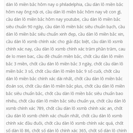
dàn lô miền bắc hôm nay o philadelphia
,
cầu dàn lô miền bắc
hôm nay ông nội ơi
,
cầu dàn lô miền bắc hôm nay về con gì
,
cầu dàn lô miền bắc hôm nay youtube
,
cầu dàn lô miền bắc
siêu chuẩn 90 ngày
,
cầu dàn lô miền bắc siêu chuẩn bạch
,
cầu
dàn lô miền bắc siêu chuẩn xinh đẹp
,
cầu dàn lô miền bắc xin
,
cầu dàn lô xsmb chính xác cho giải đặc biệt
,
cầu dàn lô xsmb
chính xác nay
,
cầu dàn lô xsmb chính xác trăm phần trăm
,
cau
de lo mien bac
,
cầu đề chuẩn miền bắc
,
chốt cầu dàn lô miền
bắc 3 miền
,
chốt cầu dàn lô miền bắc 3 ngày
,
chốt cầu dàn lô
miền bắc 3 số
,
chốt cầu dàn lô miền bắc 9 số cuối
,
chốt cầu
dàn lô miền bắc chính xác dài nhất
,
chốt cầu dàn lô miền bắc
đoán soi
,
chốt cầu dàn lô miền bắc plus
,
chốt cầu dàn lô miền
bắc siêu chuẩn bắc
,
chốt cầu dàn lô miền bắc siêu chuẩn bao
nhiêu
,
chốt cầu dàn lô miền bắc siêu chuẩn ya
,
chốt cầu dàn lô
xsmb chính xác 789
,
chốt cầu dàn lô xsmb chính xác an
,
chốt
cầu dàn lô xsmb chính xác chuẩn nhất
,
chốt cầu dàn lô xsmb
chính xác đầu đuôi
,
chốt cầu dàn lô xsmb chính xác quá
,
chốt
số dàn lô 86
,
chốt số dàn lô chính xác 365
,
chốt số dàn lô chính