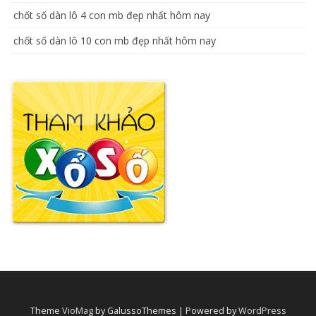
chốt số dàn lô 4 con mb đẹp nhất hôm nay
chốt số dàn lô 10 con mb đẹp nhất hôm nay
Theme
VioMag
by GalussoThemes | Powered by
WordPress