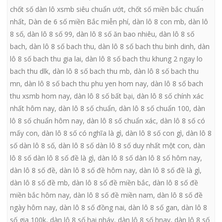
chốt số dàn lô xsmb siêu chuẩn ướt
,
chốt số miền bắc chuẩn
nhất
,
Dàn de 6 số miền Bắc miễn phí
,
dàn lô 8 con mb
,
dàn lô
8 số
,
dàn lô 8 số 99
,
dàn lô 8 số ăn bao nhiêu
,
dàn lô 8 số
bach
,
dàn lô 8 số bach thu
,
dàn lô 8 số bach thu binh dinh
,
dàn
lô 8 số bach thu gia lai
,
dàn lô 8 số bach thu khung 2 ngay lo
bach thu dlk
,
dàn lô 8 số bach thu mb
,
dàn lô 8 số bach thu
mn
,
dàn lô 8 số bach thu phu yen hom nay
,
dàn lô 8 số bach
thu xsmb hom nay
,
dàn lô 8 số bất bại
,
dàn lô 8 số chính xác
nhất hôm nay
,
dàn lô 8 số chuẩn
,
dàn lô 8 số chuẩn 100
,
dàn
lô 8 số chuẩn hôm nay
,
dàn lô 8 số chuẩn xác
,
dàn lô 8 số có
mấy con
,
dàn lô 8 số có nghĩa là gì
,
dàn lô 8 số con gì
,
dàn lô 8
số dàn lô 8 số
,
dàn lô 8 số dàn lô 8 số duy nhất một con
,
dàn
lô 8 số dàn lô 8 số đề là gì
,
dàn lô 8 số dàn lô 8 số hôm nay
,
dàn lô 8 số đề
,
dàn lô 8 số đề hôm nay
,
dàn lô 8 số đề là gì
,
dàn lô 8 số đề mb
,
dàn lô 8 số đề miền bắc
,
dàn lô 8 số đề
miền bắc hôm nay
,
dàn lô 8 số đề miền nam
,
dàn lô 8 số đề
ngày hôm nay
,
dàn lô 8 số đồng nai
,
dàn lô 8 số gan
,
dàn lô 8
số gia 100k
,
dàn lô 8 số hai nháy
,
dàn lô 8 số hnay
,
dàn lô 8 số