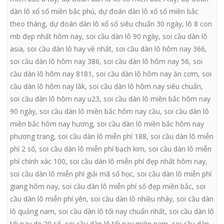
dàn lô xổ số miền bắc phú
,
dự đoán dàn lô xổ số miền bắc
theo tháng
,
dự đoán dàn lô xổ số siêu chuẩn 30 ngày
,
lô 8 con
mb đẹp nhất hôm nay
,
soi cầu dàn lô 90 ngày
,
soi cầu dàn lô
asia
,
soi cầu dàn lô hay về nhất
,
soi cầu dàn lô hôm nay 366
,
soi cầu dàn lô hôm nay 386
,
soi cầu dàn lô hôm nay 56
,
soi
cầu dàn lô hôm nay 8181
,
soi cầu dàn lô hôm nay ăn cơm
,
soi
cầu dàn lô hôm nay lắk
,
soi cầu dàn lô hôm nay siêu chuẩn
,
soi cầu dàn lô hôm nay u23
,
soi cầu dàn lô miền bắc hôm nay
90 ngày
,
soi cầu dàn lô miền bắc hôm nay cầu
,
soi cầu dàn lô
miền bắc hôm nay hương
,
soi cầu dàn lô miền bắc hôm nay
phương trang
,
soi cầu dàn lô miễn phí 188
,
soi cầu dàn lô miễn
phí 2 số
,
soi cầu dàn lô miễn phí bạch kim
,
soi cầu dàn lô miễn
phí chính xác 100
,
soi cầu dàn lô miễn phí đẹp nhất hôm nay
,
soi cầu dàn lô miễn phí giải mã số học
,
soi cầu dàn lô miễn phí
giang hôm nay
,
soi cầu dàn lô miễn phí số đẹp miền bắc
,
soi
cầu dàn lô miễn phí yên
,
soi cầu dàn lô nhiều nháy
,
soi cầu dàn
lô quảng nam
,
soi cầu dàn lô tối nay chuẩn nhất
,
soi cầu dàn lô
tối nay de 20 số
,
soi cầu dàn lô tối nay miền nam
,
soi cầu dàn