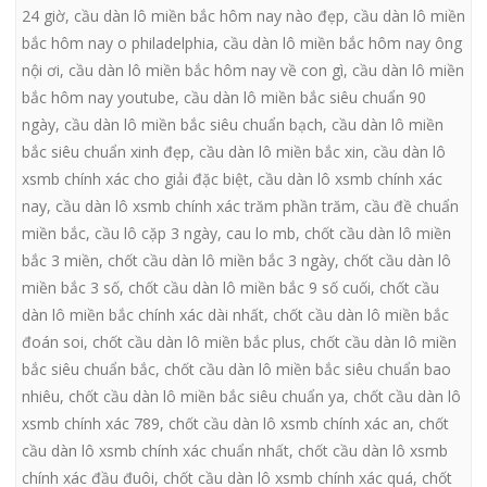
24 giờ
,
cầu dàn lô miền bắc hôm nay nào đẹp
,
cầu dàn lô miền
bắc hôm nay o philadelphia
,
cầu dàn lô miền bắc hôm nay ông
nội ơi
,
cầu dàn lô miền bắc hôm nay về con gì
,
cầu dàn lô miền
bắc hôm nay youtube
,
cầu dàn lô miền bắc siêu chuẩn 90
ngày
,
cầu dàn lô miền bắc siêu chuẩn bạch
,
cầu dàn lô miền
bắc siêu chuẩn xinh đẹp
,
cầu dàn lô miền bắc xin
,
cầu dàn lô
xsmb chính xác cho giải đặc biệt
,
cầu dàn lô xsmb chính xác
nay
,
cầu dàn lô xsmb chính xác trăm phần trăm
,
cầu đề chuẩn
miền bắc
,
cầu lô cặp 3 ngày
,
cau lo mb
,
chốt cầu dàn lô miền
bắc 3 miền
,
chốt cầu dàn lô miền bắc 3 ngày
,
chốt cầu dàn lô
miền bắc 3 số
,
chốt cầu dàn lô miền bắc 9 số cuối
,
chốt cầu
dàn lô miền bắc chính xác dài nhất
,
chốt cầu dàn lô miền bắc
đoán soi
,
chốt cầu dàn lô miền bắc plus
,
chốt cầu dàn lô miền
bắc siêu chuẩn bắc
,
chốt cầu dàn lô miền bắc siêu chuẩn bao
nhiêu
,
chốt cầu dàn lô miền bắc siêu chuẩn ya
,
chốt cầu dàn lô
xsmb chính xác 789
,
chốt cầu dàn lô xsmb chính xác an
,
chốt
cầu dàn lô xsmb chính xác chuẩn nhất
,
chốt cầu dàn lô xsmb
chính xác đầu đuôi
,
chốt cầu dàn lô xsmb chính xác quá
,
chốt