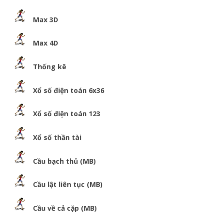
Max 3D
Max 4D
Thống kê
Xổ số điện toán 6x36
Xổ số điện toán 123
Xổ số thần tài
Cầu bạch thủ (MB)
Cầu lật liên tục (MB)
Cầu về cả cặp (MB)