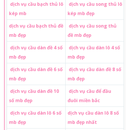
dịch vụ cầu bạch thủ lô
dịch vụ cầu song thủ lô
kép mb
kép mb đẹp
dịch vụ cầu bạch thủ đề
dịch vụ cầu song thủ
mb đẹp
đề mb đẹp
dịch vụ cầu dàn đề 4 số
dịch vụ cầu dàn lô 4 số
mb đẹp
mb đẹp
dịch vụ cầu dàn đề 6 số
dịch vụ cầu dàn đề 8 số
mb đẹp
mb đẹp
dịch vụ cầu dàn đề 10
dịch vụ cầu để đầu
số mb đẹp
đuôi miền bắc
dịch vụ cầu dàn lô 6 số
dịch vụ cầu dàn lô 8 số
mb đẹp
mb đẹp nhất