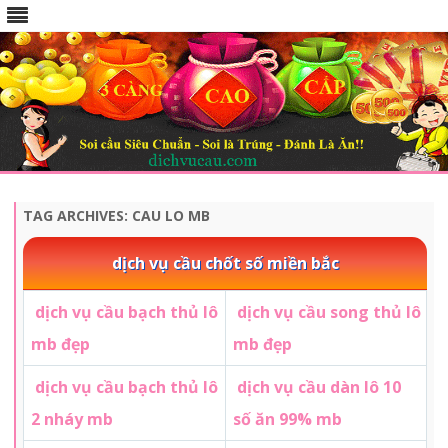
Skip
to
content
TAG ARCHIVES:
CAU LO MB
dịch vụ cầu chốt số miền bắc
dịch vụ cầu bạch thủ lô
dịch vụ cầu song thủ lô
mb đẹp
mb đẹp
dịch vụ cầu bạch thủ lô
dịch vụ cầu dàn lô 10
2 nháy mb
số ăn 99% mb