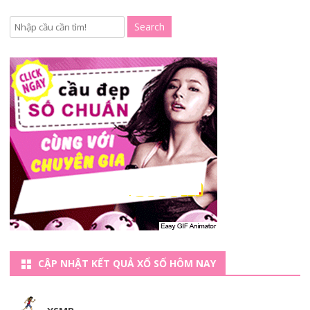
Search
CẬP NHẬT KẾT QUẢ XỔ SỐ HÔM NAY