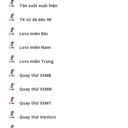
Tần suất xuất hiện
TK từ 00 đến 99
Loto miền Bắc
Loto miền Nam
Loto miền Trung
Quay thử XSMB
Quay thử XSMN
Quay thử XSMT
Quay thử Vietlott