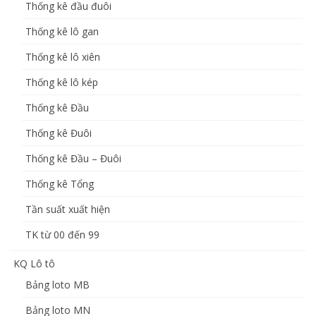
Thống kê đầu đuôi
Thống kê lô gan
Thống kê lô xiên
Thống kê lô kép
Thống kê Đầu
Thống kê Đuôi
Thống kê Đầu – Đuôi
Thống kê Tổng
Tần suất xuất hiện
TK từ 00 đến 99
KQ Lô tô
Bảng loto MB
Bảng loto MN