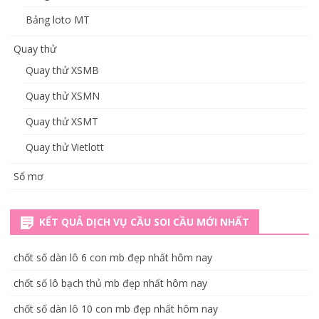
Bảng loto MT
Quay thử
Quay thử XSMB
Quay thử XSMN
Quay thử XSMT
Quay thử Vietlott
Sổ mơ
KẾT QUẢ DỊCH VỤ CẦU SOI CẦU MỚI NHẤT
chốt số dàn lô 6 con mb đẹp nhất hôm nay
chốt số lô bạch thủ mb đẹp nhất hôm nay
chốt số dàn lô 10 con mb đẹp nhất hôm nay