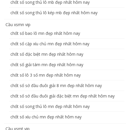
chốt số song thủ lô mb đẹp nhất hôm nay
chốt số song thủ lô kép mb đẹp nhất hôm nay
Cầu xsmn vip
chốt số bao lô mn đẹp nhất hôm nay
chốt số cặp xíu chủ mn đẹp nhất hôm nay
chốt số đặc biệt mn đẹp nhất hôm nay
chốt số giải tám mn đẹp nhất hôm nay
chốt số lô 3 số mn đẹp nhất hôm nay
chốt số sớ đầu đuôi giải 8 mn đẹp nhất hôm nay
chốt số sớ đầu đuôi giải đặc biệt mn đẹp nhất hôm nay
chốt số song thủ lô mn đẹp nhất hôm nay
chốt số xíu chủ mn đẹp nhất hôm nay
Cầu xsmt vip