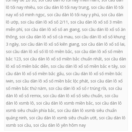
lô tối nay nhiêu
,
soi cầu dàn lô tối nay trung
,
soi cầu dàn lô tối
nay xổ số minh ngọc
,
soi cầu dàn lô tối nay y phú
,
soi cầu dàn
lô ướp
,
soi cầu dàn lô xổ số 2/11
,
soi cầu dàn lô xổ số 3 miền
miễn phí
,
soi cầu dàn lô xổ số an giang
,
soi cầu dàn lô xổ số ăn
thông
,
soi cầu dàn lô xổ số cà mau
,
soi cầu dàn lô xổ số khung
3 ngày
,
soi cầu dàn lô xổ số kiên giang
,
soi cầu dàn lô xổ số lai
,
soi cầu dàn lô xổ số lô tô miền bắc
,
soi cầu dàn lô xổ số miền
bắc 123
,
soi cầu dàn lô xổ số miền bắc chuẩn nhất
,
soi cầu dàn
lô xổ số miền bắc diễn
,
soi cầu dàn lô xổ số miền bắc e tây
,
soi
cầu dàn lô xổ số miền bắc gấu
,
soi cầu dàn lô xổ số miền bắc
iwin
,
soi cầu dàn lô xổ số miền bắc lộc phát
,
soi cầu dàn lô xổ
số miền bắc thứ năm
,
soi cầu dàn lô xổ số r trúng rồi
,
soi cầu
dàn lô xổ số remix
,
soi cầu dàn lô xổ số siêu chuẩn
,
soi cầu
dàn lô xsmb lô
,
soi cầu dàn lô xsmb miền bắc
,
soi cầu dàn lô
xsmb siêu chuẩn phía bắc
,
soi cầu dàn lô xsmb siêu chuẩn
quảng ninh
,
soi cầu dàn lô xsmb siêu chuẩn ướt
,
soi cầu dàn lô
xsmb soi cầu
,
soi cầu dàn lô yên hôm nay