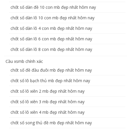
chốt số dàn đề 10 con mb đẹp nhất hôm nay
chốt số dàn lô 10 con mb đẹp nhất hôm nay
chốt số dàn lô 4 con mb đẹp nhất hôm nay
chốt số dàn lô 6 con mb đẹp nhất hôm nay
chốt số dàn lô 8 con mb đẹp nhất hôm nay
Cầu xsmb chính xác
chốt số đề đầu đuôi mb đẹp nhất hôm nay
chốt số lô bạch thủ mb đẹp nhất hôm nay
chốt số lô xiên 2 mb đẹp nhất hôm nay
chốt số lô xiên 3 mb đẹp nhất hôm nay
chốt số lô xiên 4 mb đẹp nhất hôm nay
chốt số song thủ đề mb đẹp nhất hôm nay