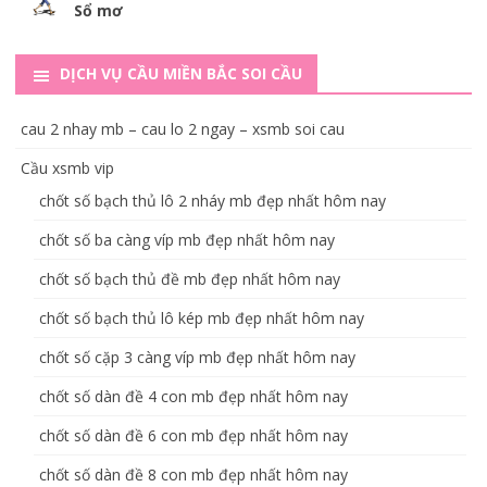
Sổ mơ
DỊCH VỤ CẦU MIỀN BẮC SOI CẦU
cau 2 nhay mb – cau lo 2 ngay – xsmb soi cau
Cầu xsmb vip
chốt số bạch thủ lô 2 nháy mb đẹp nhất hôm nay
chốt số ba càng víp mb đẹp nhất hôm nay
chốt số bạch thủ đề mb đẹp nhất hôm nay
chốt số bạch thủ lô kép mb đẹp nhất hôm nay
chốt số cặp 3 càng víp mb đẹp nhất hôm nay
chốt số dàn đề 4 con mb đẹp nhất hôm nay
chốt số dàn đề 6 con mb đẹp nhất hôm nay
chốt số dàn đề 8 con mb đẹp nhất hôm nay