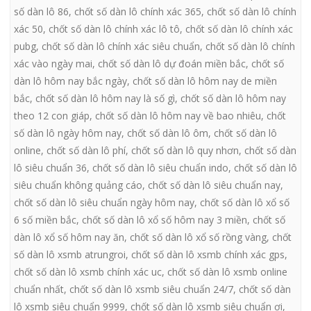
số dàn lô 86
,
chốt số dàn lô chính xác 365
,
chốt số dàn lô chính
xác 50
,
chốt số dàn lô chính xác lô tô
,
chốt số dàn lô chính xác
pubg
,
chốt số dàn lô chính xác siêu chuẩn
,
chốt số dàn lô chính
xác vào ngày mai
,
chốt số dàn lô dự đoán miền bắc
,
chốt số
dàn lô hôm nay bắc ngày
,
chốt số dàn lô hôm nay de miền
bắc
,
chốt số dàn lô hôm nay là số gì
,
chốt số dàn lô hôm nay
theo 12 con giáp
,
chốt số dàn lô hôm nay về bao nhiêu
,
chốt
số dàn lô ngày hôm nay
,
chốt số dàn lô ôm
,
chốt số dàn lô
online
,
chốt số dàn lô phí
,
chốt số dàn lô quy nhơn
,
chốt số dàn
lô siêu chuẩn 36
,
chốt số dàn lô siêu chuẩn indo
,
chốt số dàn lô
siêu chuẩn không quảng cáo
,
chốt số dàn lô siêu chuẩn nay
,
chốt số dàn lô siêu chuẩn ngày hôm nay
,
chốt số dàn lô xổ số
6 số miền bắc
,
chốt số dàn lô xổ số hôm nay 3 miền
,
chốt số
dàn lô xổ số hôm nay ăn
,
chốt số dàn lô xổ số rồng vàng
,
chốt
số dàn lô xsmb atrungroi
,
chốt số dàn lô xsmb chính xác gps
,
chốt số dàn lô xsmb chính xác uc
,
chốt số dàn lô xsmb online
chuẩn nhất
,
chốt số dàn lô xsmb siêu chuẩn 24/7
,
chốt số dàn
lô xsmb siêu chuẩn 9999
,
chốt số dàn lô xsmb siêu chuẩn ơi
,