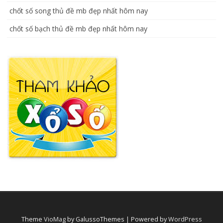
chốt số song thủ đề mb đẹp nhất hôm nay
chốt số bạch thủ đề mb đẹp nhất hôm nay
Theme
VioMag
by GalussoThemes | Powered by
WordPress