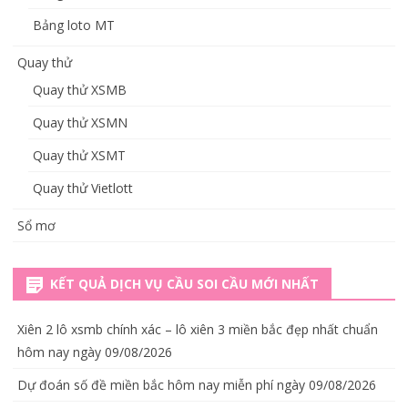
Bảng loto MT
Quay thử
Quay thử XSMB
Quay thử XSMN
Quay thử XSMT
Quay thử Vietlott
Sổ mơ
KẾT QUẢ DỊCH VỤ CẦU SOI CẦU MỚI NHẤT
Xiên 2 lô xsmb chính xác – lô xiên 3 miền bắc đẹp nhất chuẩn
hôm nay ngày 09/08/2026
Dự đoán số đề miền bắc hôm nay miễn phí ngày 09/08/2026