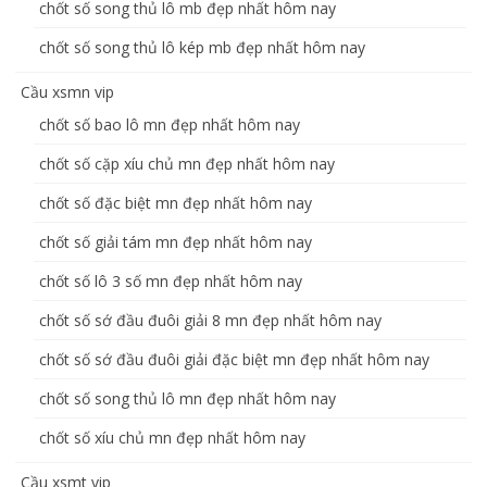
chốt số song thủ lô mb đẹp nhất hôm nay
chốt số song thủ lô kép mb đẹp nhất hôm nay
Cầu xsmn vip
chốt số bao lô mn đẹp nhất hôm nay
chốt số cặp xíu chủ mn đẹp nhất hôm nay
chốt số đặc biệt mn đẹp nhất hôm nay
chốt số giải tám mn đẹp nhất hôm nay
chốt số lô 3 số mn đẹp nhất hôm nay
chốt số sớ đầu đuôi giải 8 mn đẹp nhất hôm nay
chốt số sớ đầu đuôi giải đặc biệt mn đẹp nhất hôm nay
chốt số song thủ lô mn đẹp nhất hôm nay
chốt số xíu chủ mn đẹp nhất hôm nay
Cầu xsmt vip