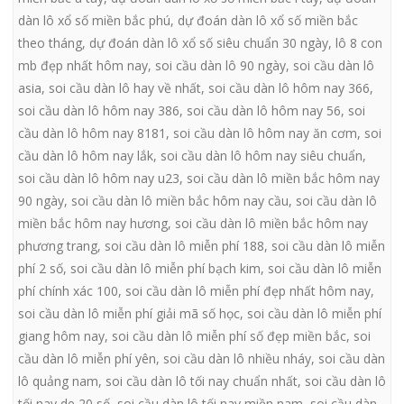
dàn lô xổ số miền bắc phú
,
dự đoán dàn lô xổ số miền bắc
theo tháng
,
dự đoán dàn lô xổ số siêu chuẩn 30 ngày
,
lô 8 con
mb đẹp nhất hôm nay
,
soi cầu dàn lô 90 ngày
,
soi cầu dàn lô
asia
,
soi cầu dàn lô hay về nhất
,
soi cầu dàn lô hôm nay 366
,
soi cầu dàn lô hôm nay 386
,
soi cầu dàn lô hôm nay 56
,
soi
cầu dàn lô hôm nay 8181
,
soi cầu dàn lô hôm nay ăn cơm
,
soi
cầu dàn lô hôm nay lắk
,
soi cầu dàn lô hôm nay siêu chuẩn
,
soi cầu dàn lô hôm nay u23
,
soi cầu dàn lô miền bắc hôm nay
90 ngày
,
soi cầu dàn lô miền bắc hôm nay cầu
,
soi cầu dàn lô
miền bắc hôm nay hương
,
soi cầu dàn lô miền bắc hôm nay
phương trang
,
soi cầu dàn lô miễn phí 188
,
soi cầu dàn lô miễn
phí 2 số
,
soi cầu dàn lô miễn phí bạch kim
,
soi cầu dàn lô miễn
phí chính xác 100
,
soi cầu dàn lô miễn phí đẹp nhất hôm nay
,
soi cầu dàn lô miễn phí giải mã số học
,
soi cầu dàn lô miễn phí
giang hôm nay
,
soi cầu dàn lô miễn phí số đẹp miền bắc
,
soi
cầu dàn lô miễn phí yên
,
soi cầu dàn lô nhiều nháy
,
soi cầu dàn
lô quảng nam
,
soi cầu dàn lô tối nay chuẩn nhất
,
soi cầu dàn lô
tối nay de 20 số
,
soi cầu dàn lô tối nay miền nam
,
soi cầu dàn