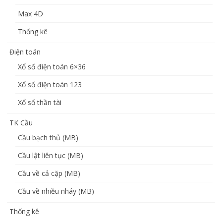
Max 4D
Thống kê
Điện toán
Xổ số điện toán 6×36
Xổ số điện toán 123
Xổ số thần tài
TK Cầu
Cầu bạch thủ (MB)
Cầu lật liên tục (MB)
Cầu về cả cặp (MB)
Cầu về nhiều nháy (MB)
Thống kê