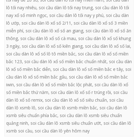
lô tối nay nhiêu
,
soi cầu dàn lô tối nay trung
,
soi cầu dàn lô tối
nay xổ số minh ngọc
,
soi cầu dàn lô tối nay y phú
,
soi cầu dàn
lô ướp
,
soi cầu dàn lô xổ số 2/11
,
soi cầu dàn lô xổ số 3 miền
miễn phí
,
soi cầu dàn lô xổ số an giang
,
soi cầu dàn lô xổ số ăn
thông
,
soi cầu dàn lô xổ số cà mau
,
soi cầu dàn lô xổ số khung
3 ngày
,
soi cầu dàn lô xổ số kiên giang
,
soi cầu dàn lô xổ số lai
,
soi cầu dàn lô xổ số lô tô miền bắc
,
soi cầu dàn lô xổ số miền
bắc 123
,
soi cầu dàn lô xổ số miền bắc chuẩn nhất
,
soi cầu dàn
lô xổ số miền bắc diễn
,
soi cầu dàn lô xổ số miền bắc e tây
,
soi
cầu dàn lô xổ số miền bắc gấu
,
soi cầu dàn lô xổ số miền bắc
iwin
,
soi cầu dàn lô xổ số miền bắc lộc phát
,
soi cầu dàn lô xổ
số miền bắc thứ năm
,
soi cầu dàn lô xổ số r trúng rồi
,
soi cầu
dàn lô xổ số remix
,
soi cầu dàn lô xổ số siêu chuẩn
,
soi cầu
dàn lô xsmb lô
,
soi cầu dàn lô xsmb miền bắc
,
soi cầu dàn lô
xsmb siêu chuẩn phía bắc
,
soi cầu dàn lô xsmb siêu chuẩn
quảng ninh
,
soi cầu dàn lô xsmb siêu chuẩn ướt
,
soi cầu dàn lô
xsmb soi cầu
,
soi cầu dàn lô yên hôm nay