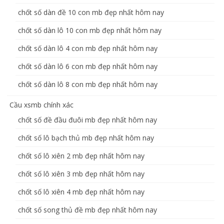
chốt số dàn đề 10 con mb đẹp nhất hôm nay
chốt số dàn lô 10 con mb đẹp nhất hôm nay
chốt số dàn lô 4 con mb đẹp nhất hôm nay
chốt số dàn lô 6 con mb đẹp nhất hôm nay
chốt số dàn lô 8 con mb đẹp nhất hôm nay
Cầu xsmb chính xác
chốt số đề đầu đuôi mb đẹp nhất hôm nay
chốt số lô bạch thủ mb đẹp nhất hôm nay
chốt số lô xiên 2 mb đẹp nhất hôm nay
chốt số lô xiên 3 mb đẹp nhất hôm nay
chốt số lô xiên 4 mb đẹp nhất hôm nay
chốt số song thủ đề mb đẹp nhất hôm nay