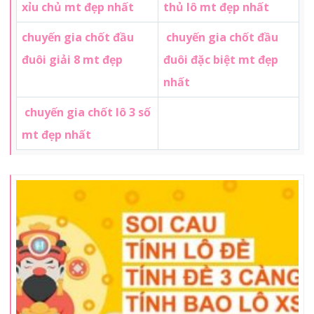
xỉu chủ mt đẹp nhất
thủ lô mt đẹp nhất
chuyến gia chốt đầu
chuyến gia chốt đầu
đuôi giải 8 mt đẹp
đuôi đặc biệt mt đẹp
nhất
chuyến gia chốt lô 3 số
mt đẹp nhất