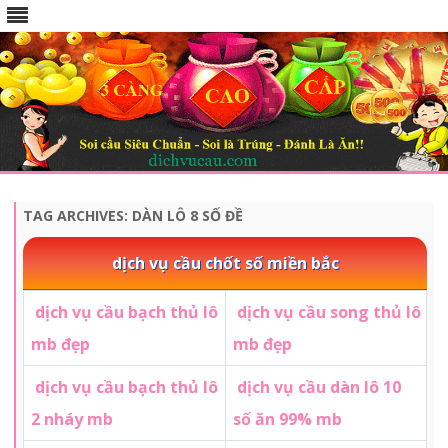
Skip
to
content
TAG ARCHIVES:
DÀN LÔ 8 SỐ ĐỀ
dịch vụ cầu chốt số miền bắc
dịch vụ cầu bạch thủ lô
dịch vụ cầu song thủ lô
mb đẹp
mb đẹp
dịch vụ cầu bạch thủ lô
dịch vụ cầu dàn lô 10
2 nháy mb
số ăn 99% mb