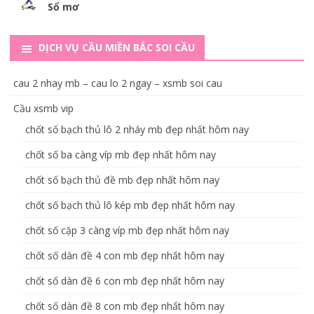
Sổ mơ
DỊCH VỤ CẦU MIỀN BẮC SOI CẦU
cau 2 nhay mb – cau lo 2 ngay – xsmb soi cau
Cầu xsmb vip
chốt số bạch thủ lô 2 nháy mb đẹp nhất hôm nay
chốt số ba càng víp mb đẹp nhất hôm nay
chốt số bạch thủ đề mb đẹp nhất hôm nay
chốt số bạch thủ lô kép mb đẹp nhất hôm nay
chốt số cặp 3 càng víp mb đẹp nhất hôm nay
chốt số dàn đề 4 con mb đẹp nhất hôm nay
chốt số dàn đề 6 con mb đẹp nhất hôm nay
chốt số dàn đề 8 con mb đẹp nhất hôm nay