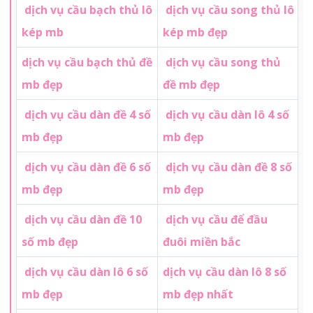
dịch vụ cầu bạch thủ lô
dịch vụ cầu song thủ lô
kép mb
kép mb đẹp
dịch vụ cầu bạch thủ đề
dịch vụ cầu song thủ
mb đẹp
đề mb đẹp
dịch vụ cầu dàn đề 4 số
dịch vụ cầu dàn lô 4 số
mb đẹp
mb đẹp
dịch vụ cầu dàn đề 6 số
dịch vụ cầu dàn đề 8 số
mb đẹp
mb đẹp
dịch vụ cầu dàn đề 10
dịch vụ cầu để đầu
số mb đẹp
đuôi miền bắc
dịch vụ cầu dàn lô 6 số
dịch vụ cầu dàn lô 8 số
mb đẹp
mb đẹp nhất