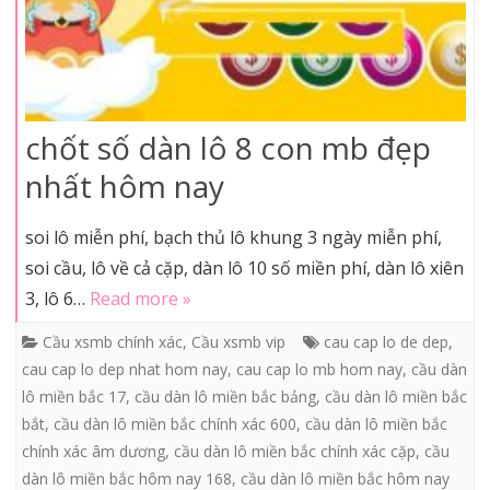
chốt số dàn lô 8 con mb đẹp
nhất hôm nay
soi lô miễn phí, bạch thủ lô khung 3 ngày miễn phí,
soi cầu, lô về cả cặp, dàn lô 10 số miền phí, dàn lô xiên
3, lô 6…
Read more »
Cầu xsmb chính xác
,
Cầu xsmb vip
cau cap lo de dep
,
cau cap lo dep nhat hom nay
,
cau cap lo mb hom nay
,
cầu dàn
lô miền bắc 17
,
cầu dàn lô miền bắc bảng
,
cầu dàn lô miền bắc
bắt
,
cầu dàn lô miền bắc chính xác 600
,
cầu dàn lô miền bắc
chính xác âm dương
,
cầu dàn lô miền bắc chính xác cặp
,
cầu
dàn lô miền bắc hôm nay 168
,
cầu dàn lô miền bắc hôm nay