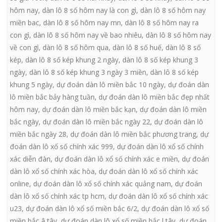
hôm nay
,
dàn lô 8 số hôm nay là con gì
,
dàn lô 8 số hôm nay
miền bac
,
dàn lô 8 số hôm nay mn
,
dàn lô 8 số hôm nay ra
con gì
,
dàn lô 8 số hôm nay về bao nhiêu
,
dàn lô 8 số hôm nay
về con gì
,
dàn lô 8 số hôm qua
,
dàn lô 8 số huế
,
dàn lô 8 số
kép
,
dàn lô 8 số kép khung 2 ngày
,
dàn lô 8 số kép khung 3
ngày
,
dàn lô 8 số kép khung 3 ngày 3 miền
,
dàn lô 8 số kép
khung 5 ngày
,
dự đoán dàn lô miền bắc 10 ngày
,
dự đoán dàn
lô miền bắc bảy hàng tuần
,
dự đoán dàn lô miền bắc đẹp nhất
hôm nay
,
dự đoán dàn lô miền bắc kạn
,
dự đoán dàn lô miền
bắc ngày
,
dự đoán dàn lô miền bắc ngày 22
,
dự đoán dàn lô
miền bắc ngày 28
,
dự đoán dàn lô miền bắc phương trang
,
dự
đoán dàn lô xổ số chính xác 999
,
dự đoán dàn lô xổ số chính
xác diễn đàn
,
dự đoán dàn lô xổ số chính xác e miền
,
dự đoán
dàn lô xổ số chính xác hòa
,
dự đoán dàn lô xổ số chính xác
online
,
dự đoán dàn lô xổ số chính xác quảng nam
,
dự đoán
dàn lô xổ số chính xác tp hcm
,
dự đoán dàn lô xổ số chính xác
u23
,
dự đoán dàn lô xổ số miền bắc 6/2
,
dự đoán dàn lô xổ số
miền bắc â tây
,
dự đoán dàn lô xổ số miền bắc l tây
,
dự đoán