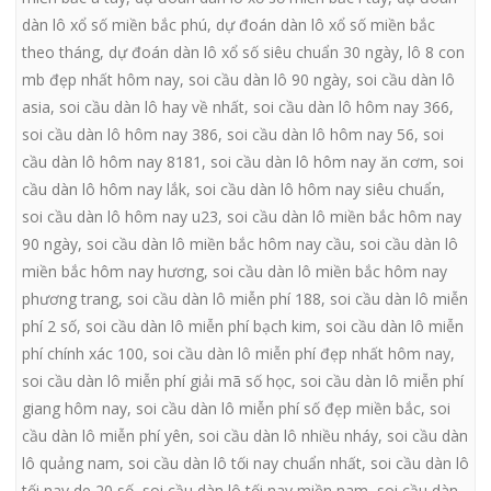
dàn lô xổ số miền bắc phú
,
dự đoán dàn lô xổ số miền bắc
theo tháng
,
dự đoán dàn lô xổ số siêu chuẩn 30 ngày
,
lô 8 con
mb đẹp nhất hôm nay
,
soi cầu dàn lô 90 ngày
,
soi cầu dàn lô
asia
,
soi cầu dàn lô hay về nhất
,
soi cầu dàn lô hôm nay 366
,
soi cầu dàn lô hôm nay 386
,
soi cầu dàn lô hôm nay 56
,
soi
cầu dàn lô hôm nay 8181
,
soi cầu dàn lô hôm nay ăn cơm
,
soi
cầu dàn lô hôm nay lắk
,
soi cầu dàn lô hôm nay siêu chuẩn
,
soi cầu dàn lô hôm nay u23
,
soi cầu dàn lô miền bắc hôm nay
90 ngày
,
soi cầu dàn lô miền bắc hôm nay cầu
,
soi cầu dàn lô
miền bắc hôm nay hương
,
soi cầu dàn lô miền bắc hôm nay
phương trang
,
soi cầu dàn lô miễn phí 188
,
soi cầu dàn lô miễn
phí 2 số
,
soi cầu dàn lô miễn phí bạch kim
,
soi cầu dàn lô miễn
phí chính xác 100
,
soi cầu dàn lô miễn phí đẹp nhất hôm nay
,
soi cầu dàn lô miễn phí giải mã số học
,
soi cầu dàn lô miễn phí
giang hôm nay
,
soi cầu dàn lô miễn phí số đẹp miền bắc
,
soi
cầu dàn lô miễn phí yên
,
soi cầu dàn lô nhiều nháy
,
soi cầu dàn
lô quảng nam
,
soi cầu dàn lô tối nay chuẩn nhất
,
soi cầu dàn lô
tối nay de 20 số
,
soi cầu dàn lô tối nay miền nam
,
soi cầu dàn