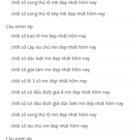
chốt số song thủ lô mb đẹp nhất hôm nay
chốt số song thủ lô kép mb đẹp nhất hôm nay
Cầu xsmn vip
chốt số bao lô mn đẹp nhất hôm nay
chốt số cặp xíu chủ mn đẹp nhất hôm nay
chốt số đặc biệt mn đẹp nhất hôm nay
chốt số giải tám mn đẹp nhất hôm nay
chốt số lô 3 số mn đẹp nhất hôm nay
chốt số sớ đầu đuôi giải 8 mn đẹp nhất hôm nay
chốt số sớ đầu đuôi giải đặc biệt mn đẹp nhất hôm nay
chốt số song thủ lô mn đẹp nhất hôm nay
chốt số xíu chủ mn đẹp nhất hôm nay
Cầu xsmt vip