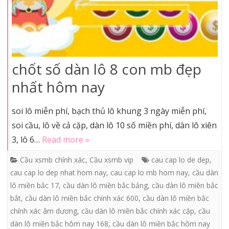
chốt số dàn lô 8 con mb đẹp
nhất hôm nay
soi lô miễn phí, bạch thủ lô khung 3 ngày miễn phí,
soi cầu, lô về cả cặp, dàn lô 10 số miền phí, dàn lô xiên
3, lô 6…
Read more »
Cầu xsmb chính xác
,
Cầu xsmb vip
cau cap lo de dep
,
cau cap lo dep nhat hom nay
,
cau cap lo mb hom nay
,
cầu dàn
lô miền bắc 17
,
cầu dàn lô miền bắc bảng
,
cầu dàn lô miền bắc
bắt
,
cầu dàn lô miền bắc chính xác 600
,
cầu dàn lô miền bắc
chính xác âm dương
,
cầu dàn lô miền bắc chính xác cặp
,
cầu
dàn lô miền bắc hôm nay 168
,
cầu dàn lô miền bắc hôm nay