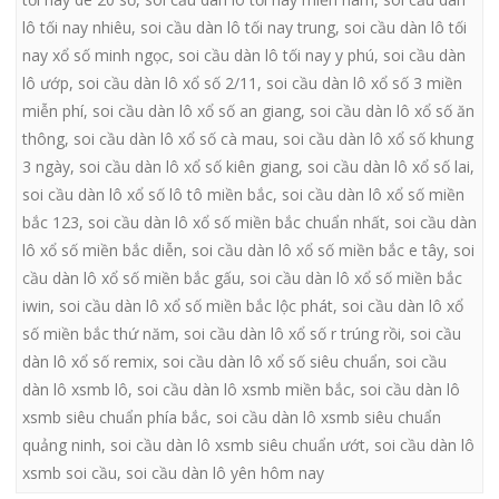
lô tối nay nhiêu
,
soi cầu dàn lô tối nay trung
,
soi cầu dàn lô tối
nay xổ số minh ngọc
,
soi cầu dàn lô tối nay y phú
,
soi cầu dàn
lô ướp
,
soi cầu dàn lô xổ số 2/11
,
soi cầu dàn lô xổ số 3 miền
miễn phí
,
soi cầu dàn lô xổ số an giang
,
soi cầu dàn lô xổ số ăn
thông
,
soi cầu dàn lô xổ số cà mau
,
soi cầu dàn lô xổ số khung
3 ngày
,
soi cầu dàn lô xổ số kiên giang
,
soi cầu dàn lô xổ số lai
,
soi cầu dàn lô xổ số lô tô miền bắc
,
soi cầu dàn lô xổ số miền
bắc 123
,
soi cầu dàn lô xổ số miền bắc chuẩn nhất
,
soi cầu dàn
lô xổ số miền bắc diễn
,
soi cầu dàn lô xổ số miền bắc e tây
,
soi
cầu dàn lô xổ số miền bắc gấu
,
soi cầu dàn lô xổ số miền bắc
iwin
,
soi cầu dàn lô xổ số miền bắc lộc phát
,
soi cầu dàn lô xổ
số miền bắc thứ năm
,
soi cầu dàn lô xổ số r trúng rồi
,
soi cầu
dàn lô xổ số remix
,
soi cầu dàn lô xổ số siêu chuẩn
,
soi cầu
dàn lô xsmb lô
,
soi cầu dàn lô xsmb miền bắc
,
soi cầu dàn lô
xsmb siêu chuẩn phía bắc
,
soi cầu dàn lô xsmb siêu chuẩn
quảng ninh
,
soi cầu dàn lô xsmb siêu chuẩn ướt
,
soi cầu dàn lô
xsmb soi cầu
,
soi cầu dàn lô yên hôm nay