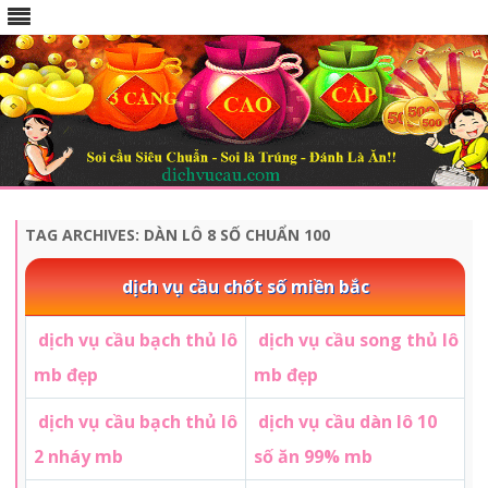
Skip
to
content
TAG ARCHIVES:
DÀN LÔ 8 SỐ CHUẨN 100
dịch vụ cầu chốt số miền bắc
dịch vụ cầu bạch thủ lô
dịch vụ cầu song thủ lô
mb đẹp
mb đẹp
dịch vụ cầu bạch thủ lô
dịch vụ cầu dàn lô 10
2 nháy mb
số ăn 99% mb