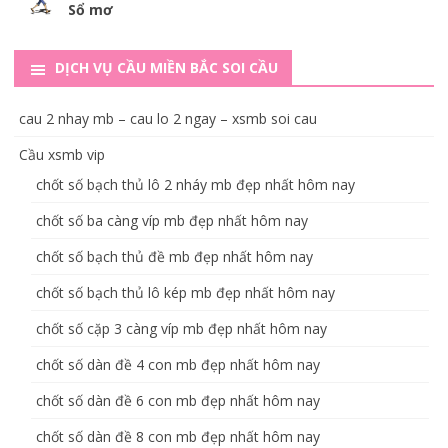
Sổ mơ
DỊCH VỤ CẦU MIỀN BẮC SOI CẦU
cau 2 nhay mb – cau lo 2 ngay – xsmb soi cau
Cầu xsmb vip
chốt số bạch thủ lô 2 nháy mb đẹp nhất hôm nay
chốt số ba càng víp mb đẹp nhất hôm nay
chốt số bạch thủ đề mb đẹp nhất hôm nay
chốt số bạch thủ lô kép mb đẹp nhất hôm nay
chốt số cặp 3 càng víp mb đẹp nhất hôm nay
chốt số dàn đề 4 con mb đẹp nhất hôm nay
chốt số dàn đề 6 con mb đẹp nhất hôm nay
chốt số dàn đề 8 con mb đẹp nhất hôm nay