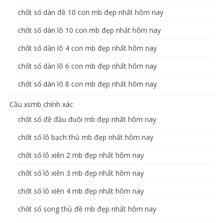
chốt số dàn đề 10 con mb đẹp nhất hôm nay
chốt số dàn lô 10 con mb đẹp nhất hôm nay
chốt số dàn lô 4 con mb đẹp nhất hôm nay
chốt số dàn lô 6 con mb đẹp nhất hôm nay
chốt số dàn lô 8 con mb đẹp nhất hôm nay
Cầu xsmb chính xác
chốt số đề đầu đuôi mb đẹp nhất hôm nay
chốt số lô bạch thủ mb đẹp nhất hôm nay
chốt số lô xiên 2 mb đẹp nhất hôm nay
chốt số lô xiên 3 mb đẹp nhất hôm nay
chốt số lô xiên 4 mb đẹp nhất hôm nay
chốt số song thủ đề mb đẹp nhất hôm nay